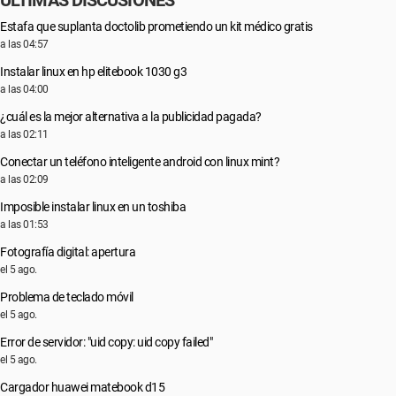
ÚLTIMAS DISCUSIONES
Estafa que suplanta doctolib prometiendo un kit médico gratis
a las 04:57
Instalar linux en hp elitebook 1030 g3
a las 04:00
¿cuál es la mejor alternativa a la publicidad pagada?
a las 02:11
Conectar un teléfono inteligente android con linux mint?
a las 02:09
Imposible instalar linux en un toshiba
a las 01:53
Fotografía digital: apertura
el 5 ago.
Problema de teclado móvil
el 5 ago.
Error de servidor: "uid copy: uid copy failed"
el 5 ago.
Cargador huawei matebook d15