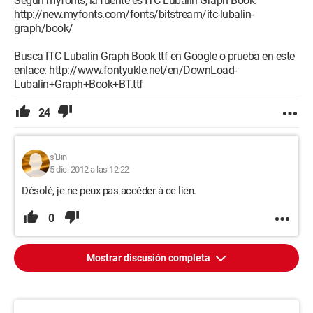
Según myfonts, la fuente es ITC Lubalin Graph Book:
http://new.myfonts.com/fonts/bitstream/itc-lubalin-
graph/book/
Busca ITC Lubalin Graph Book ttf en Google o prueba en este
enlace: http://www.fontyukle.net/en/DownLoad-
Lubalin+Graph+Book+BT.ttf
24
s'Bin
5 dic. 2012 a las 12:22
Désolé, je ne peux pas accéder à ce lien.
0
Mostrar discusión completa