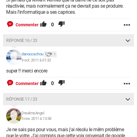
rèactivèe, mais normalement ça ne devrait pas se produire.
Mais l'informatique a ses caprices.
0
Commenter
RÉPONSE 16 / 23
danoucachou
1
9 oct. 2011 à 01:32
super !! merci encore
0
Commenter
RÉPONSE 17 / 23
DrealmsAngel
5 nov. 2011 à 13:38
Je ne sais pas pour vous, mais j'ai résolu le mêm problème
que le votre. J'ai compris que cette voix provenait de google