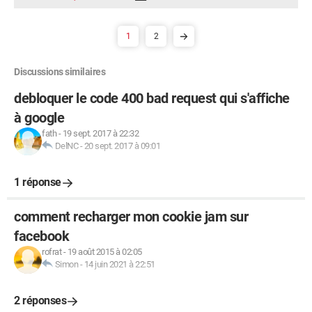
1
2
Discussions similaires
debloquer le code 400 bad request qui s'affiche
à google
fath
-
19 sept. 2017 à 22:32
DelNC
-
20 sept. 2017 à 09:01
1 réponse
comment recharger mon cookie jam sur
facebook
rofrat
-
19 août 2015 à 02:05
Simon
-
14 juin 2021 à 22:51
2 réponses