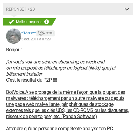
RÉPONSE 1 / 23
Meilleure réponse
^^Marie^^
3 280
5 oct. 2011 à 07:29
Bonjour
j'ai voulu voir une série en streaming, ce week end
on m'a proposé de télécharger un logiciel (ilivid) que j'ai
bêtement installer.
C'est le résultat du P2P !!!!
BotVoice.A se propage de la même façon que la plupart des
malwares : téléchargement par un autre malware ou depuis
une page web malveillante, périphériques de stockage
externes tels que les clés UBS, les CD-ROMS ou les disquettes,
réseaux de peer-to-peer, etc. (Panda Software)
Attendre qu'une personne compétente analyse ton PC.