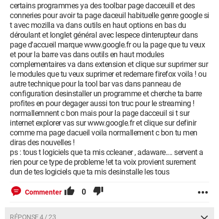
certains programmes ya des toolbar page dacceuill et des
conneries pour avoir ta page daceuil habituelle genre google si
t avec mozilla va dans outils en haut options en bas du
déroulant et longlet général avec lespece dinterupteur dans
page d'accueil marque www.google.fr ou la page que tu veux
et pour la barre vas dans outils en haut modules
complementaires va dans extension et clique sur suprimer sur
le modules que tu veux suprimer et redemare firefox voila ! ou
autre technique pour la tool bar vas dans panneau de
configuration desinstaller un programme et cherche ta barre
profites en pour degager aussi ton truc pour le streaming !
normallemnent c bon mais pour la page dacceuil si t sur
internet explorer vas sur www.google.fr et clique sur definir
comme ma page dacueil voila normallement c bon tu men
diras des nouvelles !
ps : tous t logiciels que ta mis ccleaner , adaware.... servent a
rien pour ce type de probleme !et ta voix provient surement
dun de tes logiciels que ta mis desinstalle les tous
0
Commenter
RÉPONSE 4 / 23