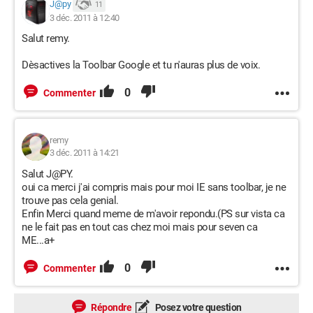
J@py
11
3 déc. 2011 à 12:40
Salut remy.
Dèsactives la Toolbar Google et tu n'auras plus de voix.
0
Commenter
remy
3 déc. 2011 à 14:21
Salut J@PY.
oui ca merci j'ai compris mais pour moi IE sans toolbar, je ne
trouve pas cela genial.
Enfin Merci quand meme de m'avoir repondu.(PS sur vista ca
ne le fait pas en tout cas chez moi mais pour seven ca
ME...a+
0
Commenter
Répondre
Posez votre question