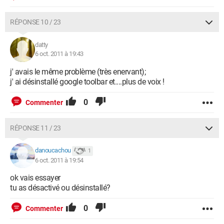
RÉPONSE 10 / 23
datty
6 oct. 2011 à 19:43
j' avais le même problème (très enervant);
j' ai désinstallé google toolbar et....plus de voix !
0
Commenter
RÉPONSE 11 / 23
danoucachou
1
6 oct. 2011 à 19:54
ok vais essayer
tu as désactivé ou désinstallé?
0
Commenter