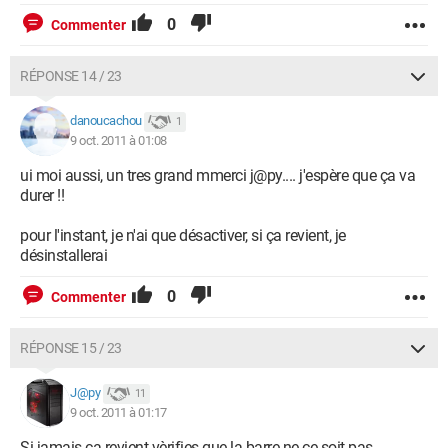
0
Commenter
RÉPONSE 14 / 23
danoucachou
1
9 oct. 2011 à 01:08
ui moi aussi, un tres grand mmerci j@py.... j'espère que ça va
durer !!
pour l'instant, je n'ai que désactiver, si ça revient, je
désinstallerai
0
Commenter
RÉPONSE 15 / 23
J@py
11
9 oct. 2011 à 01:17
Si jamais ça revient vèrifies que la barre ne ce soit pas