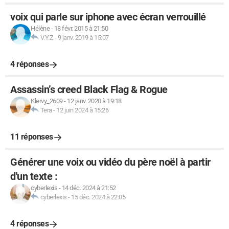
voix qui parle sur iphone avec écran verrouillé
Hélène
-
18 févr. 2015 à 21:50
V.Y.Z
-
9 janv. 2019 à 15:07
4 réponses
Assassin’s creed Black Flag & Rogue
Klervy_2609
-
12 janv. 2020 à 19:18
Tera
-
12 juin 2024 à 15:26
11 réponses
Générer une voix ou vidéo du père noël à partir
d'un texte :
cyberlexis
-
14 déc. 2024 à 21:52
cyberlexis
-
15 déc. 2024 à 22:05
4 réponses