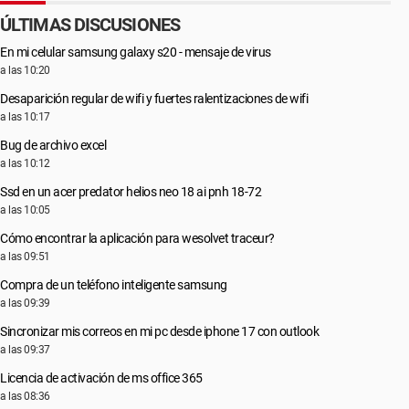
ÚLTIMAS DISCUSIONES
En mi celular samsung galaxy s20 - mensaje de virus
a las 10:20
Desaparición regular de wifi y fuertes ralentizaciones de wifi
a las 10:17
Bug de archivo excel
a las 10:12
Ssd en un acer predator helios neo 18 ai pnh 18-72
a las 10:05
Cómo encontrar la aplicación para wesolvet traceur?
a las 09:51
Compra de un teléfono inteligente samsung
a las 09:39
Sincronizar mis correos en mi pc desde iphone 17 con outlook
a las 09:37
Licencia de activación de ms office 365
a las 08:36