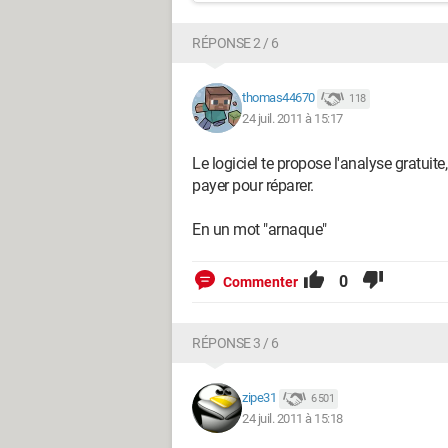
RÉPONSE 2 / 6
thomas44670
118
24 juil. 2011 à 15:17
Le logiciel te propose l'analyse gratuite,
payer pour réparer.
En un mot "arnaque"
0
Commenter
RÉPONSE 3 / 6
zipe31
6 501
24 juil. 2011 à 15:18