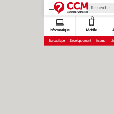
Informatique
Mobile
A
Bureautique
Développement
Internet
Je