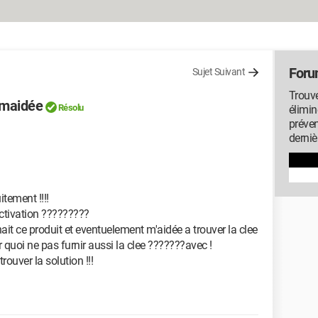
Foru
Sujet Suivant
Trouve
 maidée
Résolu
élimin
préven
derniè
itement !!!!
ctivation ?????????
ait ce produit et eventuelement m'aidée a trouver la clee
r quoi ne pas furnir aussi la clee ???????avec !
ouver la solution !!!