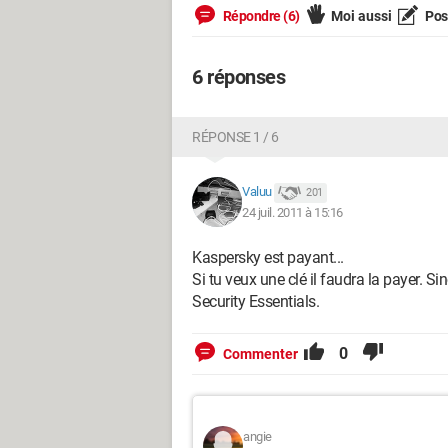
Répondre (6)
Moi aussi
Pose
6 réponses
RÉPONSE 1 / 6
Valuu
201
24 juil. 2011 à 15:16
Kaspersky est payant...
Si tu veux une clé il faudra la payer. 
Security Essentials.
0
Commenter
angie