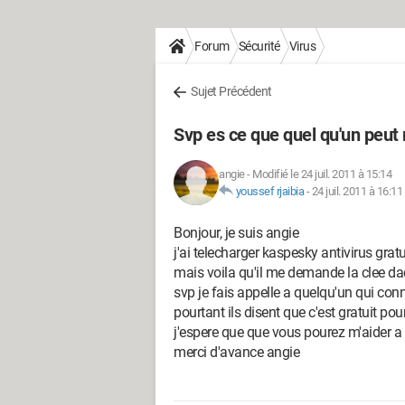
Forum
Sécurité
Virus
Sujet Précédent
Svp es ce que quel qu'un peut
angie
-
Modifié le 24 juil. 2011 à 15:14
youssef rjaibia
-
24 juil. 2011 à 16:11
Bonjour, je suis angie
j'ai telecharger kaspesky antivirus gratu
mais voila qu'il me demande la clee da
svp je fais appelle a quelqu'un qui conn
pourtant ils disent que c'est gratuit pou
j'espere que que vous pourez m'aider a tr
merci d'avance angie