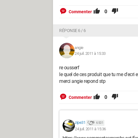
0
Commenter
RÉPONSE 6 / 6
angie
24 juil. 2011 à 15:33
re ousserf
le quel de ces produit que tu me d'ecri e
merci angie repond stp
0
Commenter
zipe31
6 501
24 juil. 2011 à 15:36