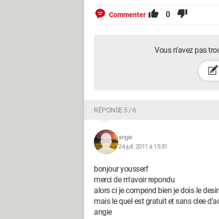
0
Commenter
Vous n’avez pas tro
RÉPONSE 5 / 6
angie
24 juil. 2011 à 15:31
bonjour yousserf
merci de m'avoir repondu
alors ci je compend bien je dois le desi
mais le quel est gratuit et sans clee d'a
angie