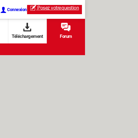
Posez votre
question
Connexion
Téléchargement
Forum