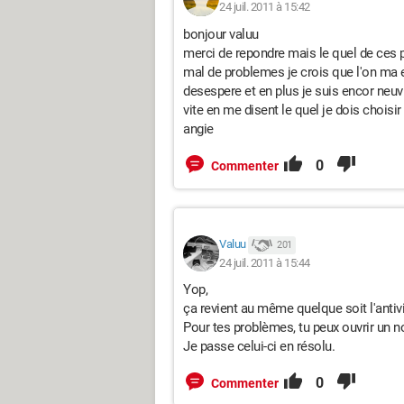
24 juil. 2011 à 15:42
bonjour valuu
merci de repondre mais le quel de ces 
mal de problemes je crois que l'on ma e
desespere et en plus je suis encor neuv
vite en me disent le quel je dois choisir
angie
0
Commenter
Valuu
201
24 juil. 2011 à 15:44
Yop,
ça revient au même quelque soit l'antivi
Pour tes problèmes, tu peux ouvrir un n
Je passe celui-ci en résolu.
0
Commenter