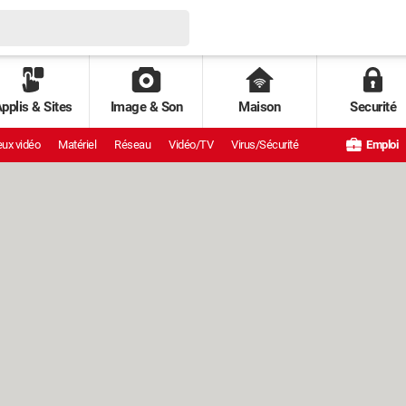
pplis & Sites
Image & Son
Maison
Securité
ux vidéo
Matériel
Réseau
Vidéo/TV
Virus/Sécurité
Emploi