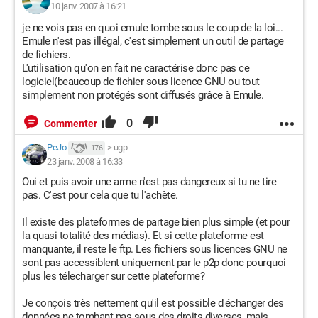
10 janv. 2007 à 16:21
je ne vois pas en quoi emule tombe sous le coup de la loi...
Emule n'est pas illégal, c'est simplement un outil de partage
de fichiers.
L'utilisation qu'on en fait ne caractérise donc pas ce
logiciel(beaucoup de fichier sous licence GNU ou tout
simplement non protégés sont diffusés grâce à Emule.
0
Commenter
PeJo
>
ugp
176
23 janv. 2008 à 16:33
Oui et puis avoir une arme n'est pas dangereux si tu ne tire
pas. C'est pour cela que tu l'achète.
Il existe des plateformes de partage bien plus simple (et pour
la quasi totalité des médias). Et si cette plateforme est
manquante, il reste le ftp. Les fichiers sous licences GNU ne
sont pas accessiblent uniquement par le p2p donc pourquoi
plus les télecharger sur cette plateforme?
Je conçois très nettement qu'il est possible d'échanger des
données ne tombant pas sous des droits diverses, mais