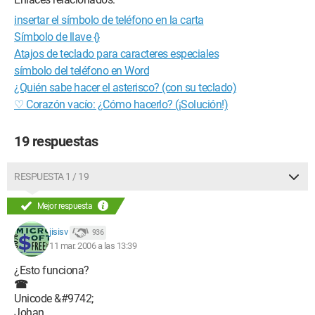
insertar el símbolo de teléfono en la carta
Símbolo de llave {}
Atajos de teclado para caracteres especiales
símbolo del teléfono en Word
¿Quién sabe hacer el asterisco? (con su teclado)
♡ Corazón vacío: ¿Cómo hacerlo? (¡Solución!)
19 respuestas
RESPUESTA 1 / 19
Mejor respuesta
jisisv
936
11 mar. 2006 a las 13:39
¿Esto funciona?
☎
Unicode &#9742;
Johan