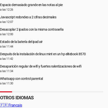
Espacio demasiado grande en las notas al pie
a las 12:26
Javascript redondeo a 2 cifras decimales
a las 12:07
Desacoplar 2 ipados con la misma contraseña
a las 12:00
Estado de la batería del ipad air
a las 11:44
Después de la instalación de linux mint en un hp elitebook 8570
a las 11:42
Desaparición regular de wifi y fuertes ralentizaciones de wifi
a las 11:34
Whatsapp con control parental
a las 11:30
OTROS IDIOMAS
🇫🇷
Français