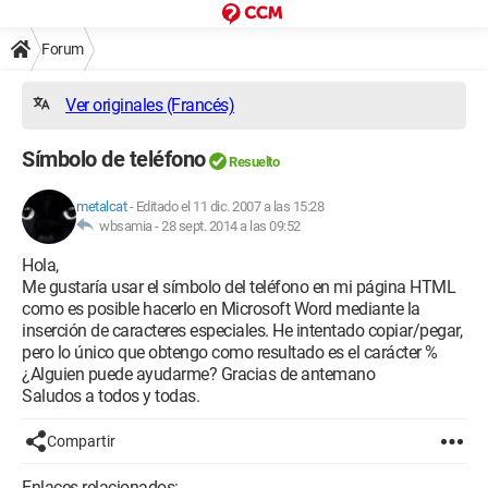
Forum
Ver originales (Francés)
Símbolo de teléfono
Resuelto
metalcat
-
Editado el 11 dic. 2007 a las 15:28
wbsamia -
28 sept. 2014 a las 09:52
Hola,
Me gustaría usar el símbolo del teléfono en mi página HTML
como es posible hacerlo en Microsoft Word mediante la
inserción de caracteres especiales. He intentado copiar/pegar,
pero lo único que obtengo como resultado es el carácter %
¿Alguien puede ayudarme? Gracias de antemano
Saludos a todos y todas.
Compartir
Enlaces relacionados: