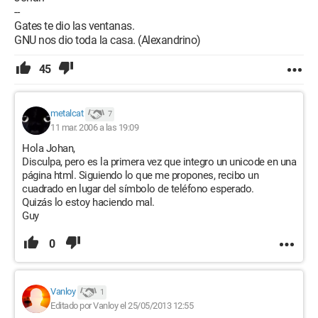
--
Gates te dio las ventanas.
GNU nos dio toda la casa. (Alexandrino)
45
metalcat
7
11 mar. 2006 a las 19:09
Hola Johan,
Disculpa, pero es la primera vez que integro un unicode en una
página html. Siguiendo lo que me propones, recibo un
cuadrado en lugar del símbolo de teléfono esperado.
Quizás lo estoy haciendo mal.
Guy
0
Vanloy
1
Editado por Vanloy el 25/05/2013 12:55