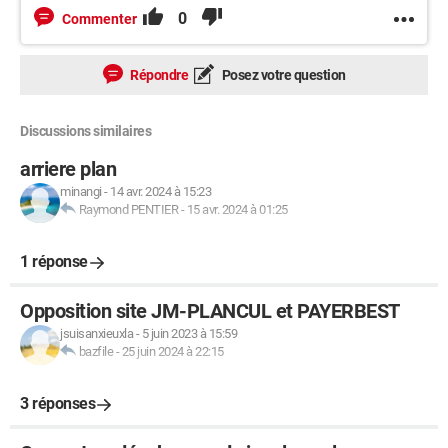
0
Commenter
Répondre
Posez votre question
Discussions similaires
arriere plan
minangi
-
14 avr. 2024 à 15:23
Raymond PENTIER
-
15 avr. 2024 à 01:25
1 réponse
Opposition site JM-PLANCUL et PAYERBEST
jsuisanxieuxla
-
5 juin 2023 à 15:59
bazfile
-
25 juin 2024 à 22:15
3 réponses