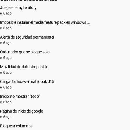
Juega enemy territory
el 6 ago.
Imposible instalar el media feature pack en windows ...
el 6 ago.
Alerta de seguridad permanente!
el 6 ago.
Ordenador que se bloque solo
el 6 ago.
Movilidad de datos imposible
el 6 ago.
Cargador huawei matebook d15
el 6 ago.
Inicio: no mostrar “todo”
el 6 ago.
Página de inicio de google
el 6 ago.
Bloquear columnas