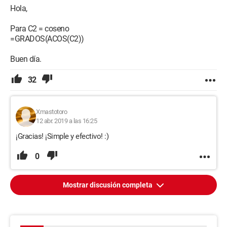
Hola,
Para C2 = coseno
=GRADOS(ACOS(C2))
Buen día.
32
Xmastotoro
12 abr. 2019 a las 16:25
¡Gracias! ¡Simple y efectivo! :)
0
Mostrar discusión completa