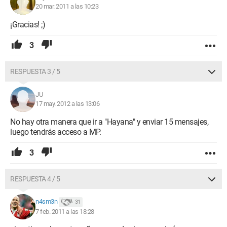
20 mar. 2011 a las 10:23
¡Gracias! ;)
3
RESPUESTA 3 / 5
JU
17 may. 2012 a las 13:06
No hay otra manera que ir a "Hayana" y enviar 15 mensajes,
luego tendrás acceso a MP.
3
RESPUESTA 4 / 5
n4sm3n
31
7 feb. 2011 a las 18:28