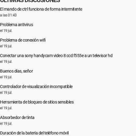
ÚLTIMAS DISCUSIONES
El mando de ctrl funciona de forma intermitente
a las 01:43
Problema antivirus
el 19 jul.
Problema de conexión wifi
el 19 jul.
Conectar una sony handycam video 8 ccd f555e a un televisor hd
el 19 jul.
Buenos días, señor
el 19 jul.
Controlador de visualización incompatible
el 19 jul.
Herramienta de bloqueo de sitios sensibles
el 19 jul.
Absorbedor de tinta
el 19 jul.
Duración de la batería del teléfono móvil