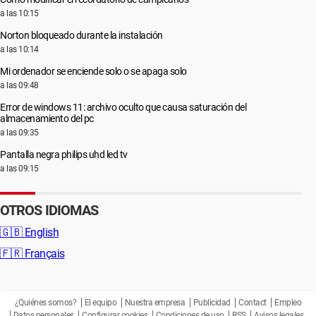
a las 10:15
Norton bloqueado durante la instalación
a las 10:14
Mi ordenador se enciende solo o se apaga solo
a las 09:48
Error de windows 11: archivo oculto que causa saturación del
almacenamiento del pc
a las 09:35
Pantalla negra philips uhd led tv
a las 09:15
OTROS IDIOMAS
🇬🇧
English
🇫🇷
Français
¿Quiénes somos?
El equipo
Nuestra empresa
Publicidad
Contact
Empleo
Datos personales
Configurar cookies
Condiciones de uso
RSS
Avisos legales