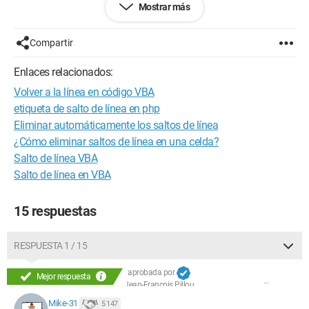
Mostrar más
¿Quién conoce la solución a este problema?
¡Muchas gracias de antemano!
Roland
Compartir
Ejemplo: quiero imprimir en mi etiqueta "producto máquina
cosa B02465"
Enlaces relacionados:
Volver a la línea en código VBA
Pero quiero obtener todo en dos líneas
"producto máquina cosa"
etiqueta de salto de línea en php
"B02465"
Eliminar automáticamente los saltos de línea
¿Cómo eliminar saltos de línea en una celda?
Por supuesto, mi línea de Excel está configurada para "ajustar
Salto de línea VBA
texto automáticamente"
Salto de línea en VBA
Configuración:
Windows XP / Internet Explorer 8.0
15 respuestas
RESPUESTA 1 / 15
aprobada por
Mejor respuesta
Jean-François Pillou
Mike-31
5 147