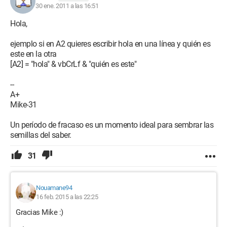
30 ene. 2011 a las 16:51
Hola,
ejemplo si en A2 quieres escribir hola en una línea y quién es
este en la otra
[A2] = "hola" & vbCrLf & "quién es este"
--
A+
Mike-31
Un período de fracaso es un momento ideal para sembrar las
semillas del saber.
31
Nouamane94
16 feb. 2015 a las 22:25
Gracias Mike :)