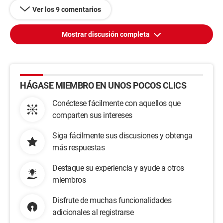
cordialmente
Ver los 9 comentarios
Sr. Chaplain
----------------------------
Mostrar discusión completa
Hola
gracias por su rápida respuesta
te agradecería que reunieras los documentos necesarios para
el alquiler
HÁGASE MIEMBRO EN UNOS POCOS CLICS
del apartamento, además del
importe requerido. En cuanto a la visita, te agradecería que me
Conéctese fácilmente con aquellos que
contactaras
comparten sus intereses
en
mi número al 0033977195253 (FRANCIA).
Siga fácilmente sus discusiones y obtenga
Podremos discutir adecuadamente la visita y tu intención de
alquilar el apartamento, luego me trasladaré a Ginebra para
más respuestas
mostrarte
el apartamento
Destaque su experiencia y ayude a otros
Pero dado que debo realizar un trayecto largo (Lyon a
miembros
Ginebra), quiero
asegurarme de que todo esté listo de su parte para no realizar
Disfrute de muchas funcionalidades
el trayecto en vano
adicionales al registrarse
así que por favor reune los documentos y el importe requerido