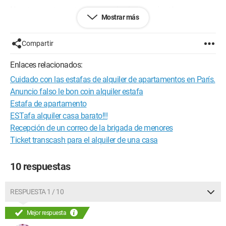
Nuestro apartamento sigue en alquiler y aquí están sus
Mostrar más
Características:
Habitaciones: 2
Compartir
Superficie habitable: 46 m2
Precio (Alquiler mensual)
Enlaces relacionados:
Alquiler CHF: 1'000
Cuidado con las estafas de alquiler de apartamentos en París.
DESCRIPCIÓN:
Anuncio falso le bon coin alquiler estafa
Apartamento ubicado en un hermoso entorno natural en
Estafa de apartamento
pleno corazón de
ESTafa alquiler casa barato!!!
Ginebra y cerca de comercios y escuelas, 2 habitaciones
Recepción de un correo de la brigada de menores
amuebladas en la planta baja, un
Ticket transcash para el alquiler de una casa
salón con cocinita (en el armario), un cuarto de ducha con wc,
una
habitación que da al jardín, pequeña terraza privada orientada
10 respuestas
al sur. El precio del
alquiler incluye todos los gastos (agua, electricidad,
calefacción); si tiene coche, 1
RESPUESTA 1 / 10
plaza de aparcamiento en el garaje subterráneo adicional (Fr.
100 /mes).
Mejor respuesta
Para una persona o una pareja (según su elección, opción