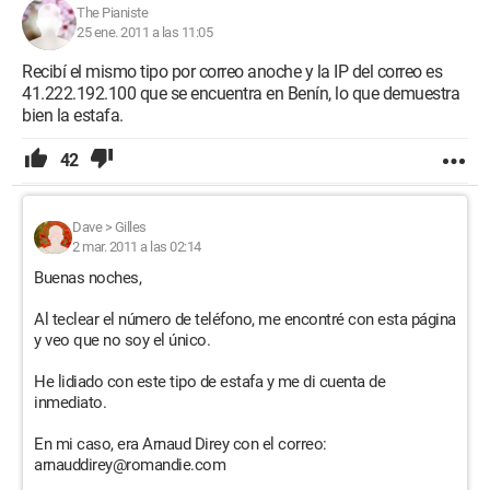
insignificante), tranquilo. Sin ruido en el apartamento.
The Pianiste
Estancia a corto plazo
25 ene. 2011 a las 11:05
o a largo plazo.
Recibí el mismo tipo por correo anoche y la IP del correo es
41.222.192.100 que se encuentra en Benín, lo que demuestra
UBICACIÓN
bien la estafa.
El apartamento se encuentra en Ginebra, 1211
42
RAZÓN DEL ALQUILER:
Por razones laborales, ahora estoy en Lyon (FRANCIA)
durante más de 5 años y mi pareja, que está terminando su
Dave
>
Gilles
formación, participa en un convoy humanitario de Médicos
2 mar. 2011 a las 02:14
Sin Fronteras. Por eso estamos alquilando
el apartamento para que no se quede vacío todo este tiempo...
Buenas noches,
Lo alquilamos a 1000 CHF (aproximadamente 800 euros)
Al teclear el número de teléfono, me encontré con esta página
incluyendo todos los
y veo que no soy el único.
gastos para asegurar su ocupación durante nuestra ausencia,
He lidiado con este tipo de estafa y me di cuenta de
así que si realmente estás interesado, por favor déjame tus
inmediato.
datos para la cita.
En mi caso, era Arnaud Direy con el correo:
- La siguiente información es requerida para la visita:
arnauddirey@romandie.com
NOMBRE: