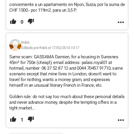
APELLIDO:
concerniente a un apartamento en Nyon, Suiza, por la suma de
INGRESO mensual:
CHF 1500.- por 119m2. para un 3,5 P.
DURACIÓN DEL CONTRATO:
Número de habitantes:
0
Teléfono(s):
- Al momento de la visita y firma del contrato, deberá
proporcionar los documentos
Rob's
Editado por Rob's el 17/02/2014 10:17
siguientes:
Copias del anverso y reverso de la tarjeta de identidad o
Same scam: GASSAMA Damien, for a housing in Suresnes
licencia de conducir
45m² for 750e (cheap!), email address: palais.royal01 at
Últimos recibos de salario
hotmail, number: 06 37 52 87 12 and 0044 70457 91710, same
Un recibo del último alquiler (si está dejando un alquiler)
scenario except that mine lives in London, doesn’t want to
El pago de un mes de alquiler y un mes de fianza (2000 CHF).
travel for nothing, wants a money gram, and expresses
himself in an unusual literary French in France, etc.
NB:
Me gustaría que me dejases la información anterior para
Golden rule: do not say too much about these personal details
and never advance money, despite the tempting offers in a
acordar una cita
tight market...
Estaré esperando tu respuesta para tomar una decisión sobre
los próximos pasos
1
PD: tienes en archivos adjuntos las vistas completas del
apartamento
gracias por responderme lo antes posible