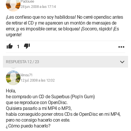
Padouée
28 jun. 2008 a las 17:14
¡Les confieso que no soy habilidosa! No cerré opendisc antes
de retirar el CD y me aparecen un montón de mensajes de
error, ¡y es imposible cerrar, se bloquea! ¡Socorro, rápido! ¡Es
urgente!
1
RESPUESTA 12 / 23
lénou71
12 jul. 2008 a las 12:02
Hola,
he comprado un CD de Superbus (Pop'n Gum)
que se reproduce con OpenDisc.
Quisiera pasarlo a mi MP4 o MP3,
había conseguido poner otros CDs de OpenDisc en mi MP4,
pero no consigo hacerlo con este.
¿Cómo puedo hacerlo?