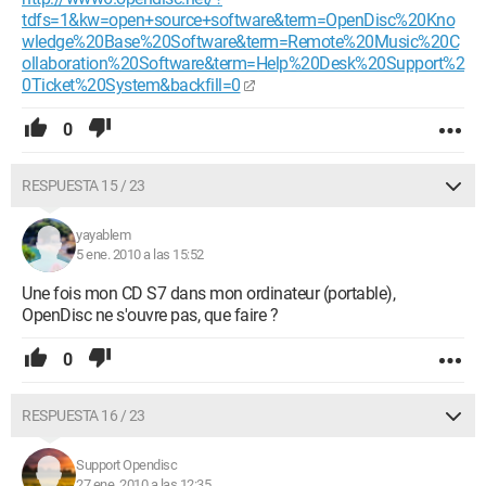
tdfs=1&kw=open+source+software&term=OpenDisc%20Kno
wledge%20Base%20Software&term=Remote%20Music%20C
ollaboration%20Software&term=Help%20Desk%20Support%2
0Ticket%20System&backfill=0
0
RESPUESTA 15 / 23
yayablem
5 ene. 2010 a las 15:52
Une fois mon CD S7 dans mon ordinateur (portable),
OpenDisc ne s'ouvre pas, que faire ?
0
RESPUESTA 16 / 23
Support Opendisc
27 ene. 2010 a las 12:35