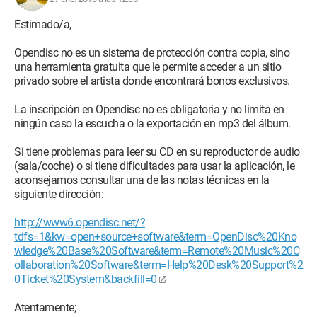
Estimado/a,
Opendisc no es un sistema de protección contra copia, sino
una herramienta gratuita que le permite acceder a un sitio
privado sobre el artista donde encontrará bonos exclusivos.
La inscripción en Opendisc no es obligatoria y no limita en
ningún caso la escucha o la exportación en mp3 del álbum.
Si tiene problemas para leer su CD en su reproductor de audio
(sala/coche) o si tiene dificultades para usar la aplicación, le
aconsejamos consultar una de las notas técnicas en la
siguiente dirección:
http://www6.opendisc.net/?
tdfs=1&kw=open+source+software&term=OpenDisc%20Kno
wledge%20Base%20Software&term=Remote%20Music%20C
ollaboration%20Software&term=Help%20Desk%20Support%2
0Ticket%20System&backfill=0
Atentamente;