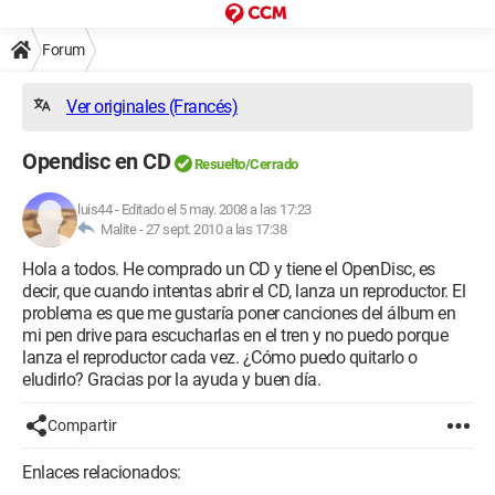
Forum
Ver originales (Francés)
Opendisc en CD
Resuelto/Cerrado
luis44
-
Editado el 5 may. 2008 a las 17:23
Malite -
27 sept. 2010 a las 17:38
Hola a todos. He comprado un CD y tiene el OpenDisc, es
decir, que cuando intentas abrir el CD, lanza un reproductor. El
problema es que me gustaría poner canciones del álbum en
mi pen drive para escucharlas en el tren y no puedo porque
lanza el reproductor cada vez. ¿Cómo puedo quitarlo o
eludirlo? Gracias por la ayuda y buen día.
Compartir
Enlaces relacionados: