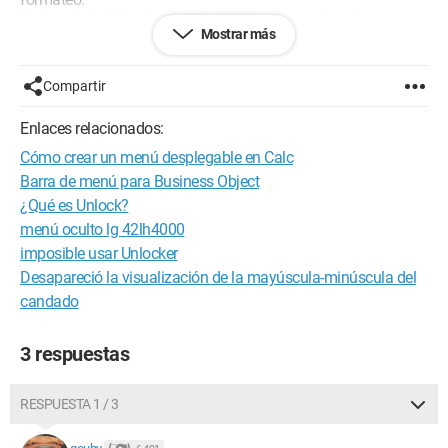
He instalado Unlocker de 32 y 64 bits, pero no hay forma.
Mostrar más
¿Alguien ha tenido este problema antes?
Gracias a todos.
Compartir
Enlaces relacionados:
Cómo crear un menú desplegable en Calc
Barra de menú para Business Object
¿Qué es Unlock?
menú oculto lg 42lh4000
imposible usar Unlocker
Desapareció la visualización de la mayúscula-minúscula del
candado
3 respuestas
RESPUESTA 1 / 3