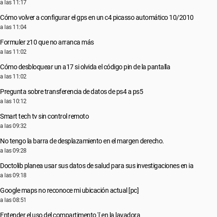
a las 11:17
Cómo volver a configurar el gps en un c4 picasso automático 10/2010
a las 11:04
Formuler z10 que no arranca más
a las 11:02
Cómo desbloquear un a17 si olvida el código pin de la pantalla
a las 11:02
Pregunta sobre transferencia de datos de ps4 a ps5
a las 10:12
Smart tech tv sin control remoto
a las 09:32
No tengo la barra de desplazamiento en el margen derecho.
a las 09:28
Doctolib planea usar sus datos de salud para sus investigaciones en ia
a las 09:18
Google maps no reconoce mi ubicación actual [pc]
a las 08:51
Entender el uso del compartimento 'i' en la lavadora