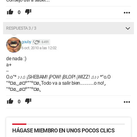
0
RESPUESTA 3 / 3
gouby
6 491
6 oct. 2010 a las 12:02
de nada :)
a+
--
O.o°* ♪♪♫ ¡SHEBAM! ¡POW! ¡BLOP! ¡WIZZ! ♫♪♪ *°o.O
°º¤ø,¸¸,ø¤º°'°º¤ø,¸Todo va a salir bien.............o no!¸,
°º¤ø,¸¸,ø¤º°'°º¤ø,¸
0
HÁGASE MIEMBRO EN UNOS POCOS CLICS