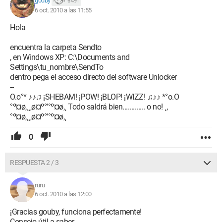
gouby
6 491
6 oct. 2010 a las 11:55
Hola
encuentra la carpeta Sendto
, en Windows XP: C:\Documents and
Settings\tu_nombre\SendTo
dentro pega el acceso directo del software Unlocker
--
O.o°* ♪♪♫ ¡SHEBAM! ¡POW! ¡BLOP! ¡WIZZ! ♫♪♪ *°o.O
°º¤ø,¸¸,ø¤º°'°º¤ø,¸ Todo saldrá bien............. o no! ¸,
°º¤ø,¸¸,ø¤º°'°º¤ø,¸
0
RESPUESTA 2 / 3
ruru
6 oct. 2010 a las 12:00
¡Gracias gouby, funciona perfectamente!
Consejo útil a saber....