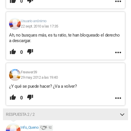
0
Usuario anónimo
22 sept. 2010 a las 17:35
Ah, no busques más, es tu ratio, te han bloqueado el derecho
a descargar.
0
Freewer39
29 may. 2012 a las 19:40
¿Y qué se puede hacer? ¿Va a volver?
0
RESPUESTA 2 / 2
Info_Queno
92