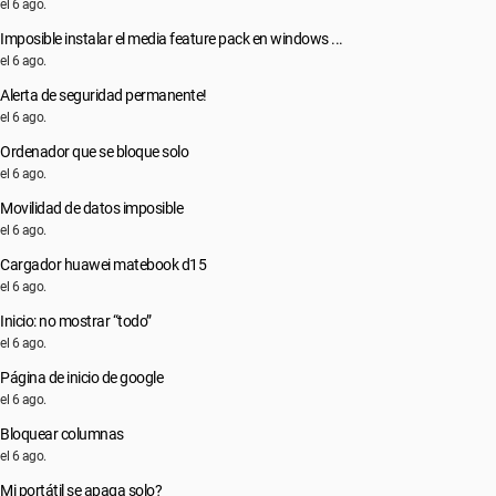
el 6 ago.
Imposible instalar el media feature pack en windows ...
el 6 ago.
Alerta de seguridad permanente!
el 6 ago.
Ordenador que se bloque solo
el 6 ago.
Movilidad de datos imposible
el 6 ago.
Cargador huawei matebook d15
el 6 ago.
Inicio: no mostrar “todo”
el 6 ago.
Página de inicio de google
el 6 ago.
Bloquear columnas
el 6 ago.
Mi portátil se apaga solo?