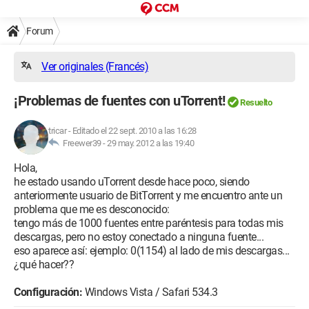
Forum
Ver originales (Francés)
¡Problemas de fuentes con uTorrent!
Resuelto
tricar
-
Editado el 22 sept. 2010 a las 16:28
Freewer39 -
29 may. 2012 a las 19:40
Hola,
he estado usando uTorrent desde hace poco, siendo
anteriormente usuario de BitTorrent y me encuentro ante un
problema que me es desconocido:
tengo más de 1000 fuentes entre paréntesis para todas mis
descargas, pero no estoy conectado a ninguna fuente...
eso aparece así: ejemplo: 0(1154) al lado de mis descargas...
¿qué hacer??
Configuración:
Windows Vista / Safari 534.3