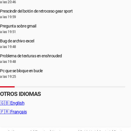
a las 20:46
Prescindir del botón de retroceso gear sport
a las 19:59
Pregunta sobre gmail
a las 19:51
Bug de archivo excel
a las 19:48
Problema de texturas en enshrouded
a las 19:48
Pc que se bloque en bucle
a las 19:25
OTROS IDIOMAS
🇬🇧
English
🇫🇷
Français