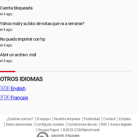
Cuenta bloqueada
el 4 ago.
Yahoo mail y su bloc de notas que va a cerrarse?
el 4 ago.
No puedo imprimir con hp
el 4 ago.
Abrir un archivo .mdi
el 4 ago.
OTROS IDIOMAS
🇬🇧
English
🇫🇷
Français
¿Quiénes somos?
El equipo
Nuestra empresa
Publicidad
Contact
Empleo
Datos personales
Configurar cookies
Condiciones de uso
RSS
Avisos legales
Groupe Figaro
©2025 CCM Benchmark