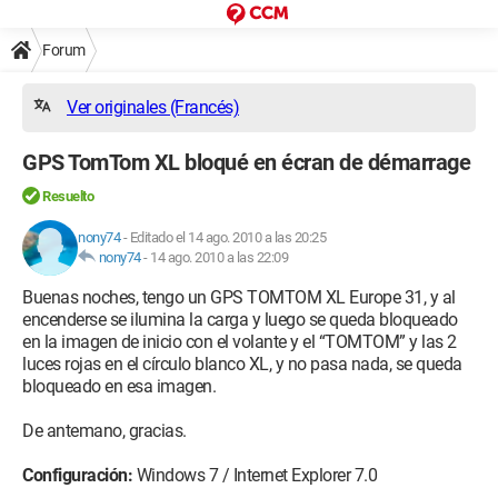
Forum
Ver originales (Francés)
GPS TomTom XL bloqué en écran de démarrage
Resuelto
nony74
-
Editado el 14 ago. 2010 a las 20:25
nony74
-
14 ago. 2010 a las 22:09
Buenas noches, tengo un GPS TOMTOM XL Europe 31, y al
encenderse se ilumina la carga y luego se queda bloqueado
en la imagen de inicio con el volante y el “TOMTOM” y las 2
luces rojas en el círculo blanco XL, y no pasa nada, se queda
bloqueado en esa imagen.
De antemano, gracias.
Configuración:
Windows 7 / Internet Explorer 7.0