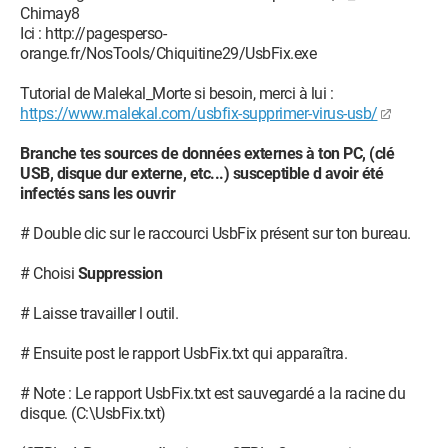
Chimay8
Ici : http://pagesperso-
orange.fr/NosTools/Chiquitine29/UsbFix.exe
Tutorial de Malekal_Morte si besoin, merci à lui :
https://www.malekal.com/usbfix-supprimer-virus-usb/
Branche tes sources de données externes à ton PC, (clé
USB, disque dur externe, etc...) susceptible d avoir été
infectés sans les ouvrir
# Double clic sur le raccourci UsbFix présent sur ton bureau.
# Choisi
Suppression
# Laisse travailler l outil.
# Ensuite post le rapport UsbFix.txt qui apparaîtra.
# Note : Le rapport UsbFix.txt est sauvegardé a la racine du
disque. (C:\UsbFix.txt)