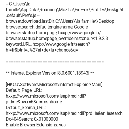
-- C:\Users\la
famille\AppData\Roaming\Mozilla\FireFox\Profiles\66skjp5l
.default\Prefs.js --
browser.download.lastDir, C:\\Users\\la famille\\Desktop
browser.search.defaultenginename, Google
browser.startup.homepage, hxxp://www.google.fr/
browser.startup.homepage_override.mstone, rv:1.9.2.8
keyword.URL, hxxp://www.google.fr/search?
hl=fr&btnI=J%27ai+de+la+chance&q=
========================================
** Internet Explorer Version [8.0.6001.18943] **
[HKCU\Software\Microsoft\Internet Explorer\Main]
Default_Page_URL:
hxxp://www.microsoft.com/isapi/redir.dll?
prd=ie&pver=6&ar=msnhome
Default_Search_URL:
hxxp://www.microsoft.com/isapi/redir.dll?prd=ie&ar=iesearch
Do404Search: 0x01000000
Enable Browser Extensions: yes