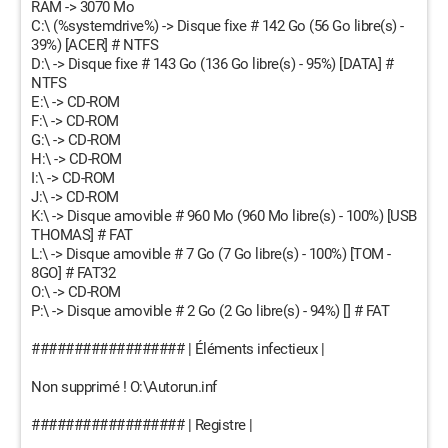
RAM -> 3070 Mo
C:\ (%systemdrive%) -> Disque fixe # 142 Go (56 Go libre(s) -
39%) [ACER] # NTFS
D:\ -> Disque fixe # 143 Go (136 Go libre(s) - 95%) [DATA] #
NTFS
E:\ -> CD-ROM
F:\ -> CD-ROM
G:\ -> CD-ROM
H:\ -> CD-ROM
I:\ -> CD-ROM
J:\ -> CD-ROM
K:\ -> Disque amovible # 960 Mo (960 Mo libre(s) - 100%) [USB
THOMAS] # FAT
L:\ -> Disque amovible # 7 Go (7 Go libre(s) - 100%) [TOM -
8GO] # FAT32
O:\ -> CD-ROM
P:\ -> Disque amovible # 2 Go (2 Go libre(s) - 94%) [] # FAT
################## | Éléments infectieux |
Non supprimé ! O:\Autorun.inf
################## | Registre |