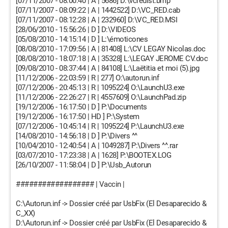
[07/11/2007 - 08:00:40 | A | 5686] D:\vcredist.bmp
[07/11/2007 - 08:09:22 | A | 1442522] D:\VC_RED.cab
[07/11/2007 - 08:12:28 | A | 232960] D:\VC_RED.MSI
[28/06/2010 - 15:56:26 | D ] D:\VIDEOS
[05/08/2010 - 14:15:14 | D ] L:\émoticones
[08/08/2010 - 17:09:56 | A | 81408] L:\CV LEGAY Nicolas.doc
[08/08/2010 - 18:07:18 | A | 35328] L:\LEGAY JEROME CV.doc
[09/08/2010 - 08:37:44 | A | 84108] L:\Laëtitia et moi (5).jpg
[11/12/2006 - 22:03:59 | R | 277] O:\autorun.inf
[07/12/2006 - 20:45:13 | R | 1095224] O:\LaunchU3.exe
[11/12/2006 - 22:26:27 | R | 4557609] O:\LaunchPad.zip
[19/12/2006 - 16:17:50 | D ] P:\Documents
[19/12/2006 - 16:17:50 | HD ] P:\System
[07/12/2006 - 10:45:14 | R | 1095224] P:\LaunchU3.exe
[14/08/2010 - 14:56:18 | D ] P:\Divers ^^
[10/04/2010 - 12:40:54 | A | 1049287] P:\Divers ^^.rar
[03/07/2010 - 17:23:38 | A | 1628] P:\BOOTEX.LOG
[26/10/2007 - 11:58:04 | D ] P:\Usb_Autorun
################## | Vaccin |
C:\Autorun.inf -> Dossier créé par UsbFix (El Desaparecido &
C_XX)
D:\Autorun.inf -> Dossier créé par UsbFix (El Desaparecido &