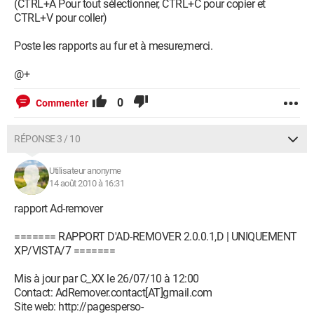
(CTRL+A Pour tout sélectionner, CTRL+C pour copier et
CTRL+V pour coller)
Poste les rapports au fur et à mesure;merci.
@+
0
Commenter
RÉPONSE 3 / 10
Utilisateur anonyme
14 août 2010 à 16:31
rapport Ad-remover
======= RAPPORT D'AD-REMOVER 2.0.0.1,D | UNIQUEMENT
XP/VISTA/7 =======
Mis à jour par C_XX le 26/07/10 à 12:00
Contact: AdRemover.contact[AT]gmail.com
Site web: http://pagesperso-