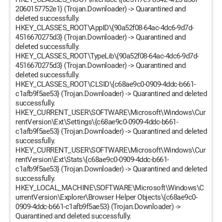
2060157752e1} (Trojan.Downloader) -> Quarantined and
deleted successfully.
HKEY_CLASSES_ROOT\AppID\{90a52f08-64ac-4dc6-9d7d-
4516670275d3} (Trojan.Downloader) -> Quarantined and
deleted successfully.
HKEY_CLASSES_ROOT\TypeLib\{90a52f08-64ac-4dc6-9d7d-
4516670275d3} (Trojan.Downloader) -> Quarantined and
deleted successfully.
HKEY_CLASSES_ROOT\CLSID\{c68ae9c0-0909-4ddc-b661-
c1afb9f5ae53} (Trojan.Downloader) -> Quarantined and deleted
successfully.
HKEY_CURRENT_USER\SOFTWARE\Microsoft\Windows\Cur
rentVersion\Ext\Settings\{c68ae9c0-0909-4ddc-b661-
c1afb9f5ae53} (Trojan.Downloader) -> Quarantined and deleted
successfully.
HKEY_CURRENT_USER\SOFTWARE\Microsoft\Windows\Cur
rentVersion\Ext\Stats\{c68ae9c0-0909-4ddc-b661-
c1afb9f5ae53} (Trojan.Downloader) -> Quarantined and deleted
successfully.
HKEY_LOCAL_MACHINE\SOFTWARE\Microsoft\Windows\C
urrentVersion\Explorer\Browser Helper Objects\{c68ae9c0-
0909-4ddc-b661-c1afb9f5ae53} (Trojan.Downloader) ->
Quarantined and deleted successfully.