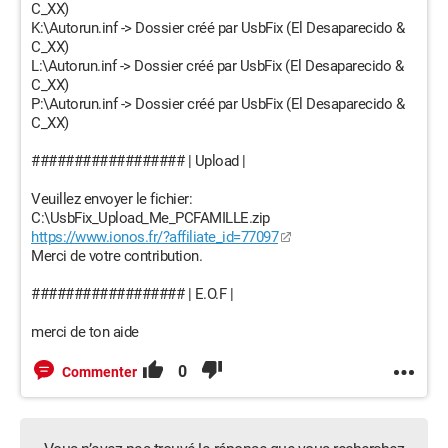
C_XX)
K:\Autorun.inf -> Dossier créé par UsbFix (El Desaparecido &
C_XX)
L:\Autorun.inf -> Dossier créé par UsbFix (El Desaparecido &
C_XX)
P:\Autorun.inf -> Dossier créé par UsbFix (El Desaparecido &
C_XX)
################## | Upload |
Veuillez envoyer le fichier:
C:\UsbFix_Upload_Me_PCFAMILLE.zip
https://www.ionos.fr/?affiliate_id=77097
Merci de votre contribution.
################## | E.O.F |
merci de ton aide
0
Commenter