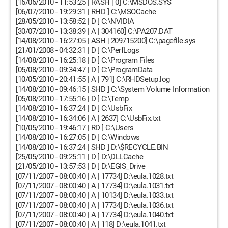
[16/06/2010 - 11:53:25 | RASH | 0] C:\MSDOS.SYS
[06/07/2010 - 19:29:31 | RHD ] C:\MSOCache
[28/05/2010 - 13:58:52 | D ] C:\NVIDIA
[30/07/2010 - 13:38:39 | A | 304160] C:\PA207.DAT
[14/08/2010 - 16:27:05 | ASH | 209715200] C:\pagefile.sys
[21/01/2008 - 04:32:31 | D ] C:\PerfLogs
[14/08/2010 - 16:25:18 | D ] C:\Program Files
[05/08/2010 - 09:34:47 | D ] C:\ProgramData
[10/05/2010 - 20:41:55 | A | 791] C:\RHDSetup.log
[14/08/2010 - 09:46:15 | SHD ] C:\System Volume Information
[05/08/2010 - 17:55:16 | D ] C:\Temp
[14/08/2010 - 16:37:24 | D ] C:\UsbFix
[14/08/2010 - 16:34:06 | A | 2637] C:\UsbFix.txt
[10/05/2010 - 19:46:17 | RD ] C:\Users
[14/08/2010 - 16:27:05 | D ] C:\Windows
[14/08/2010 - 16:37:24 | SHD ] D:\$RECYCLE.BIN
[25/05/2010 - 09:25:11 | D ] D:\DLLCache
[21/05/2010 - 13:57:53 | D ] D:\EGIS_Drive
[07/11/2007 - 08:00:40 | A | 17734] D:\eula.1028.txt
[07/11/2007 - 08:00:40 | A | 17734] D:\eula.1031.txt
[07/11/2007 - 08:00:40 | A | 10134] D:\eula.1033.txt
[07/11/2007 - 08:00:40 | A | 17734] D:\eula.1036.txt
[07/11/2007 - 08:00:40 | A | 17734] D:\eula.1040.txt
[07/11/2007 - 08:00:40 | A | 118] D:\eula.1041.txt