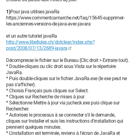
1)
Pour java utilises javaRa
https://www.commentcamarche.net/faq/15645-supprimer-
les-anciennes-versions-de-java-avec-javara
et un autre tutoriel javaRa
http://www.libellules.ch/dotclear/index.php?
post/2008/07/13/2689-javara
Décompresse le fichier sur le Bureau (Clic droit > Extraire tout).
* Double-cliques ou clic droit sous Vista sur le répertoire
JavaRa.
* Puis double-cliques sur le fichier JavaRa.exe (le exe peut ne
pas s'afficher).
* Choisis Français puis cliques sur Select.
* Cliques sur Recherche de mises à jour.
* Sélectionne Mettre à jour via jucheck.exe puis clique sur
Rechercher.
* Autorises le processus à se connecter s'il le demande,
cliques sur Installer et suis les instructions d'installation qui
prennent quelques minutes.
* L'installation est terminée, reviens à l'écran de JavaRa et