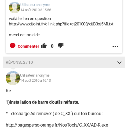
Utilisateur anonyme
14 août 2010 à 15:56
voilà le lien en question
http://www.cijoint.fr/cjlink.php?file=cj201008/cijB3oj5Ml.txt
merci de ton aide
0
Commenter
RÉPONSE 2 / 10
Utilisateur anonyme
14 août 2010 à 16:13
Re
1)Installation de barre d'outils néfaste.
* Télécharge Ad-remover ( de C_XX ) sur ton bureau :
http://pagesperso-orange.fr/NosTools/C_XX/AD-R.exe