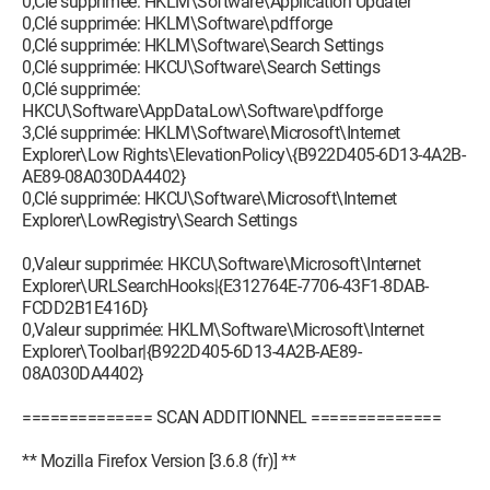
0,Clé supprimée: HKLM\Software\Application Updater
0,Clé supprimée: HKLM\Software\pdfforge
0,Clé supprimée: HKLM\Software\Search Settings
0,Clé supprimée: HKCU\Software\Search Settings
0,Clé supprimée:
HKCU\Software\AppDataLow\Software\pdfforge
3,Clé supprimée: HKLM\Software\Microsoft\Internet
Explorer\Low Rights\ElevationPolicy\{B922D405-6D13-4A2B-
AE89-08A030DA4402}
0,Clé supprimée: HKCU\Software\Microsoft\Internet
Explorer\LowRegistry\Search Settings
0,Valeur supprimée: HKCU\Software\Microsoft\Internet
Explorer\URLSearchHooks|{E312764E-7706-43F1-8DAB-
FCDD2B1E416D}
0,Valeur supprimée: HKLM\Software\Microsoft\Internet
Explorer\Toolbar|{B922D405-6D13-4A2B-AE89-
08A030DA4402}
============== SCAN ADDITIONNEL ==============
** Mozilla Firefox Version [3.6.8 (fr)] **