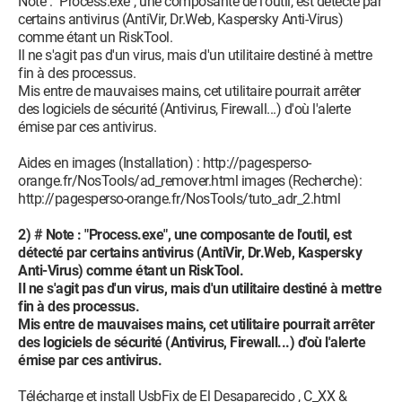
Note : "Process.exe", une composante de l'outil, est détecté par
certains antivirus (AntiVir, Dr.Web, Kaspersky Anti-Virus)
comme étant un RiskTool.
Il ne s'agit pas d'un virus, mais d'un utilitaire destiné à mettre
fin à des processus.
Mis entre de mauvaises mains, cet utilitaire pourrait arrêter
des logiciels de sécurité (Antivirus, Firewall...) d'où l'alerte
émise par ces antivirus.
Aides en images (Installation) : http://pagesperso-
orange.fr/NosTools/ad_remover.html images (Recherche):
http://pagesperso-orange.fr/NosTools/tuto_adr_2.html
2)
# Note : "Process.exe", une composante de l'outil, est
détecté par certains antivirus (AntiVir, Dr.Web, Kaspersky
Anti-Virus) comme étant un RiskTool.
Il ne s'agit pas d'un virus, mais d'un utilitaire destiné à mettre
fin à des processus.
Mis entre de mauvaises mains, cet utilitaire pourrait arrêter
des logiciels de sécurité (Antivirus, Firewall...) d'où l'alerte
émise par ces antivirus.
Télécharge et install UsbFix de El Desaparecido , C_XX &