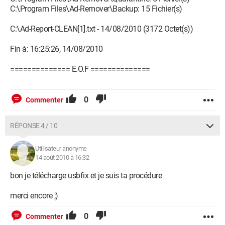
C:\Program Files\Ad-Remover\Backup: 15 Fichier(s)
C:\Ad-Report-CLEAN[1].txt - 14/08/2010 (3172 Octet(s))
Fin à: 16:25:26, 14/08/2010
============== E.O.F ==============
0
Commenter
RÉPONSE 4 / 10
Utilisateur anonyme
14 août 2010 à 16:32
bon je télécharge usbfix et je suis ta procédure
merci encore ;)
0
Commenter