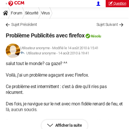
Question
Forum
Sécurité
Virus
Sujet Précédent
Sujet Suivant
Problème Publicités avec firefox
Résolu
Utilisateur anonyme
-
Modifié le 14 août 2010 à 15:41
Utilisateur anonyme -
14 août 2010 à 19:41
salut tout le monde? ca gaze? ^^
Voilà, j'ai un problème agaçant avec Firefox.
Ce problème est intermittent : c'est à dire qu'il n'es pas
récurrent.
Des fois, je navigue sur le net avec mon fidèle renard de feu, et
là, aucun soucis.
Par moment, je navigue toujours avec cet animal à poil roux,
Afficher la suite
et là des publicités s'ouvrent dans une autre fenêtre.