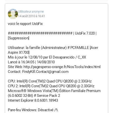
Utilisateur anonyme
14 août 2010 à 16:41
voici le rapport UsbFix
############################## | UsbFix 7.020 |
[Suppression]
Utilisateur: la famille (Administrateur) # PCFAMILLE [Acer
Aspire X1700]
Mis à jour le 12/08/10 par El Desaparecido / C_XX
Lancé à 16:34:05 | 14/08/2010
Site Web: http://pagesperso-orange.fr/NosTools/index.html
Contact: FindyKill.Contact@gmail.com
CPU: Intel(R) Core(TM)2 Quad CPU Q8200 @ 2.33GHz
CPU 2: Intel(R) Core(TM)2 Quad CPU Q8200 @ 2.33GHz
Microsoft® Windows Vista(TM) Édition Familiale Premium
(6.0.6002 32-Bit) # Service Pack 2
Internet Explorer 8.0.6001.18943
Pare-feu Windows: Désactivé /!\