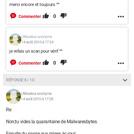
merci encore et toujours ^^
0
Commenter
Utilisateur anonyme
14 août 2010 à 17:24
je refais un scan pour vérif ^^
0
Commenter
RÉPONSE 8 / 10
Utilisateur anonyme
14 août 2010 à 17:28
Re
Non;tu vides la quarantaine de Malwaresbytes.
Ensuite du passe aux mises àç jour: