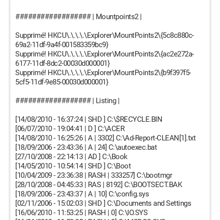
################## | Mountpoints2 |
Supprimé! HKCU\.\.\.\.\Explorer\MountPoints2\{5c8c880c-
69a2-11df-9a4f-001583359bc9}
Supprimé! HKCU\.\.\.\.\Explorer\MountPoints2\{ac2e272a-
6177-11df-8dc2-00030d000001}
Supprimé! HKCU\.\.\.\.\Explorer\MountPoints2\{b9f397f5-
5cf5-11df-9e85-00030d000001}
################## | Listing |
[14/08/2010 - 16:37:24 | SHD ] C:\$RECYCLE.BIN
[06/07/2010 - 19:04:41 | D ] C:\ACER
[14/08/2010 - 16:25:26 | A | 3302] C:\Ad-Report-CLEAN[1].txt
[18/09/2006 - 23:43:36 | A | 24] C:\autoexec.bat
[27/10/2008 - 22:14:13 | AD ] C:\Book
[14/05/2010 - 10:54:14 | SHD ] C:\Boot
[10/04/2009 - 23:36:38 | RASH | 333257] C:\bootmgr
[28/10/2008 - 04:45:33 | RAS | 8192] C:\BOOTSECT.BAK
[18/09/2006 - 23:43:37 | A | 10] C:\config.sys
[02/11/2006 - 15:02:03 | SHD ] C:\Documents and Settings
[16/06/2010 - 11:53:25 | RASH | 0] C:\IO.SYS