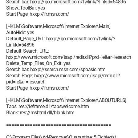
Search bar: hxxp://go.microsoft.com/fwlink/?linkid=54896
Show_ToolBar: yes
Start Page: hxxp://fr.msn.com/
[HKLM\Software\Microsoft\Internet Explorer\Main]
AutoHide: yes
Default_Page_URL: hxxp://go.microsoft.com/fwlink/?
LinkId=54896
Default_Search_URL:
hxxp://www.microsoft.com/isapi/redir.dll?prd=ie&ar=iesearch
Delete_Temp_Files_On_Exit: yes
Search bar: hxxp://search.msn.com/spbasic.htm
Search Page: hxxp://www.microsoft.com/isapi/redir.dll?
prd=ie&ar=iesearch
Start Page: hxxp://fr.msn.com/
[HKLM\Software\Microsoft\Internet Explorer\ABOUTURLS]
Tabs: res://ieframe.dll/tabswelcome.htm
Blank: res://mshtml.dll/blank.htm
========================================
C:\Program Files\Ad-Remover\Quarantine: 5 Fichier(s)