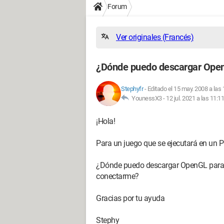
Forum
Ver originales (Francés)
¿Dónde puedo descargar Open
Stephyfr
-
Editado el 15 may. 2008 a las 
YounessX3 -
12 jul. 2021 a las 11:11
¡Hola!
Para un juego que se ejecutará en un P
¿Dónde puedo descargar OpenGL para in
conectarme?
Gracias por tu ayuda
Stephy