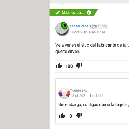
Mejor respuesta
sebsauvage
15 684
14 oct. 2005 a las 13:39
Ve a ver en el sitio del fabricante de t
que te sirven.
100
YounessX3
12 jul. 2021 a las 11:11
Sin embargo, no digas que si la tarjeta
0