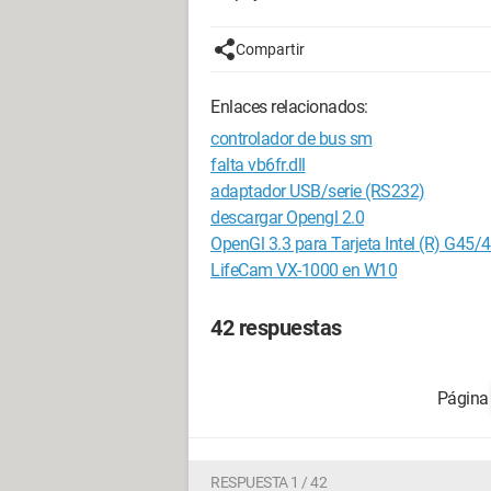
Compartir
Enlaces relacionados:
controlador de bus sm
falta vb6fr.dll
adaptador USB/serie (RS232)
descargar Opengl 2.0
OpenGl 3.3 para Tarjeta Intel (R) G45/
LifeCam VX-1000 en W10
42 respuestas
RESPUESTA 1 / 42