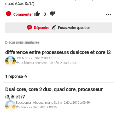
quad (Core I5/I7).
3
Commenter
Répondre
Posez votre question
Discussions similaires
difference entre processeurs dualcore et core i3
SOLARIS
-
25 déc. 2013 à 16:18
Utilisateur anonyme
-
25 déc. 2013 à 22:38
1 réponse
Dual core, core 2 duo, quad core, processeur
i3,i5 et i7
Bousoumah Abderrahmane Salim
-
2 déc. 2012 à 09:49
Mack
-
9 déc. 2020 à 00:16