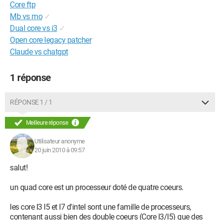
Core ftp
Mb vs mo
✓
Dual core vs i3
✓
Open core legacy patcher
Claude vs chatgpt
1 réponse
RÉPONSE 1 / 1
Meilleure réponse
Utilisateur anonyme
20 juin 2010 à 09:57
salut!
un quad core est un processeur doté de quatre coeurs.
les core I3 I5 et I7 d'intel sont une famille de processeurs,
contenant aussi bien des double coeurs (Core I3/I5) que des