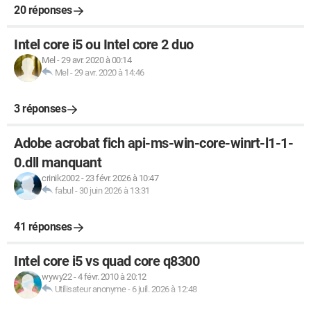
20 réponses
Intel core i5 ou Intel core 2 duo
Mel
-
29 avr. 2020 à 00:14
Mel
-
29 avr. 2020 à 14:46
3 réponses
Adobe acrobat fich api-ms-win-core-winrt-l1-1-
0.dll manquant
crinik2002
-
23 févr. 2026 à 10:47
fabul
-
30 juin 2026 à 13:31
41 réponses
Intel core i5 vs quad core q8300
wywy22
-
4 févr. 2010 à 20:12
Utilisateur anonyme
-
6 juil. 2026 à 12:48