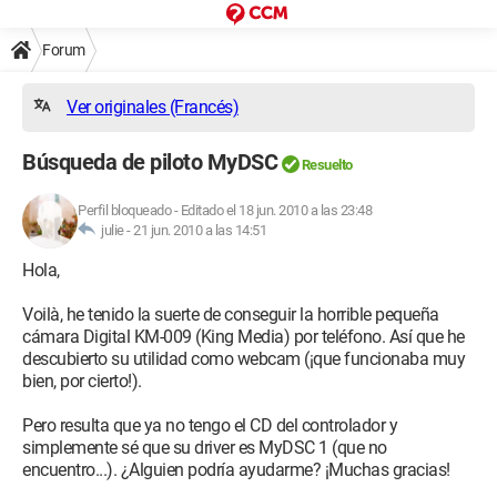
Forum
Ver originales (Francés)
Búsqueda de piloto MyDSC
Resuelto
Perfil bloqueado
-
Editado el 18 jun. 2010 a las 23:48
julie -
21 jun. 2010 a las 14:51
Hola,
Voilà, he tenido la suerte de conseguir la horrible pequeña
cámara Digital KM-009 (King Media) por teléfono. Así que he
descubierto su utilidad como webcam (¡que funcionaba muy
bien, por cierto!).
Pero resulta que ya no tengo el CD del controlador y
simplemente sé que su driver es MyDSC 1 (que no
encuentro...). ¿Alguien podría ayudarme? ¡Muchas gracias!