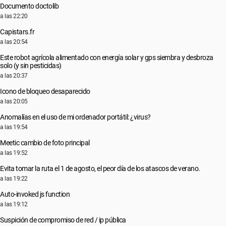
Documento doctolib
a las 22:20
Capistars.fr
a las 20:54
Este robot agrícola alimentado con energía solar y gps siembra y desbroza
solo (y sin pesticidas)
a las 20:37
Icono de bloqueo desaparecido
a las 20:05
Anomalías en el uso de mi ordenador portátil: ¿virus?
a las 19:54
Meetic cambio de foto principal
a las 19:52
Evita tomar la ruta el 1 de agosto, el peor día de los atascos de verano.
a las 19:22
Auto-invoked js function
a las 19:12
Suspición de compromiso de red / ip pública