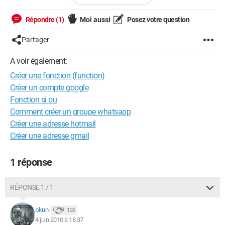
Répondre (1)
Moi aussi
Posez votre question
mais ça fonctionne pas car je m'y connais pas trop .... :(
Partager
Le class=bouton correspond au lien inactif.
Le class=courant correspond au lien quand la page est
A voir également:
affichée.
Créer une fonction (function)
Merci pour votre aide
Créer un compte google
Fonction si ou
Comment créer un groupe whatsapp
Créer une adresse hotmail
Créer une adresse gmail
1 réponse
RÉPONSE 1 / 1
okuni
126
4 juin 2010 à 18:37