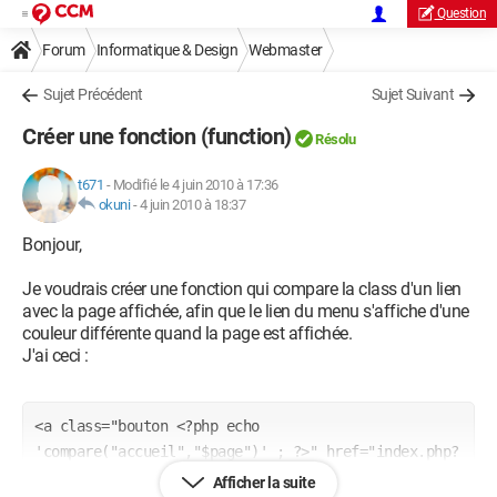
Question
Forum
Informatique & Design
Webmaster
Sujet Précédent
Sujet Suivant
Créer une fonction (function)
Résolu
t671
-
Modifié le 4 juin 2010 à 17:36
okuni
-
4 juin 2010 à 18:37
Bonjour,
Je voudrais créer une fonction qui compare la class d'un lien
avec la page affichée, afin que le lien du menu s'affiche d'une
couleur différente quand la page est affichée.
J'ai ceci :
<a class="bouton <?php echo 
'compare("accueil","$page")' ; ?>" href="index.php?
page=accueil">Accueil</a>
Afficher la suite