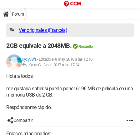
Forum
Ver originales (Francés)
2GB equivale a 2048MB.
Resuelto
cycy38fr
-
Editado el 8 may. 2010 a las 12:10
KylianG -
3 oct. 2017 a las 17:34
Hola a todos,
me gustaría saber si puedo poner 6196 MB de película en una
memoria USB de 2 GB.
Respóndanme rápido.
Compartir
Enlaces relacionados: