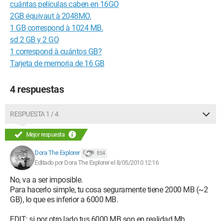
cuántas películas caben en 16GO
2GB équivaut à 2048MO.
1 GB correspond à 1024 MB.
sd 2 GB y 2 GO
1 correspond à cuántos GB?
Tarjeta de memoria de 16 GB
4 respuestas
RESPUESTA 1 / 4
Mejor respuesta
Dora The Explorer
854
Editado por Dora The Explorer el 8/05/2010 12:16
No, va a ser imposible.
Para hacerlo simple, tu cosa seguramente tiene 2000 MB (~2
GB), lo que es inferior a 6000 MB.
EDIT: si por otro lado tus 6000 MB son en realidad Mb,