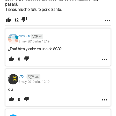
pasará.
Tienes mucho futuro por delante.
12
cycy38fr
41
8 may. 2010 a las 12:19
¿Está bien y cabe en una de 8GB?
0
a70m
217
8 may. 2010 a las 12:19
oui
0