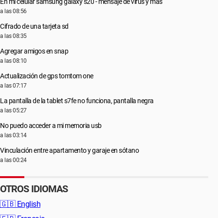
En mi celular samsung galaxy s20 - mensaje de virus y más
a las 08:56
Cifrado de una tarjeta sd
a las 08:35
Agregar amigos en snap
a las 08:10
Actualización de gps tomtom one
a las 07:17
La pantalla de la tablet s7fe no funciona, pantalla negra
a las 05:27
No puedo acceder a mi memoria usb
a las 03:14
Vinculación entre apartamento y garaje en sótano
a las 00:24
OTROS IDIOMAS
🇬🇧
English