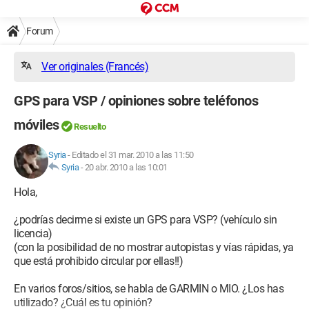
Forum
Ver originales (Francés)
GPS para VSP / opiniones sobre teléfonos
móviles
Resuelto
Syria
-
Editado el 31 mar. 2010 a las 11:50
Syria
-
20 abr. 2010 a las 10:01
Hola,
¿podrías decirme si existe un GPS para VSP? (vehículo sin
licencia)
(con la posibilidad de no mostrar autopistas y vías rápidas, ya
que está prohibido circular por ellas!!)
En varios foros/sitios, se habla de GARMIN o MIO. ¿Los has
utilizado? ¿Cuál es tu opinión?