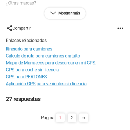
¿Otras marcas?
Mostrar más
Te agradezco de antemano
Sysy
Compartir
Configuración:
Pentium 4 -SIEMENS 2003-
Enlaces relacionados:
XP Familiar
Itinerario para camiones
"Vive tu vida de una manera buena y honorable. Así, cuando
Cálculo de ruta para camiones gratuito
envejezcas y mires hacia atrás, lo disfrutarás una segunda
Mapa de Marruecos para descargar en mi GPS.
vez."
GPS para coche sin licencia
cita atribuida al Dalai Lama
GPS para PEATONES
Aplicación GPS para vehículos sin licencia
incluso allá arriba, siempre estarás en nuestros corazones, ;-)
Saludos.
27 respuestas
1
2