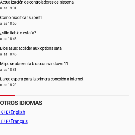
Actualización de controladores del sistema
a las 19:01
Cómo modificar su perfil
a las 18:55
¿sitio fiable o estafa?
a las 18:46
Bios asus: accéder aux options sata
a las 18:45
Mi pc se abre en la bios con windows 11
a las 18:31
Larga espera para la primera conexión a internet
a las 18:23
OTROS IDIOMAS
🇬🇧
English
🇫🇷
Français