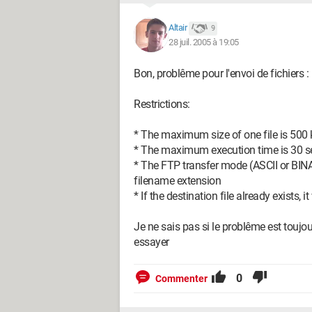
Altair
9
28 juil. 2005 à 19:05
Bon, problême pour l'envoi de fichiers :
Restrictions:
* The maximum size of one file is 500
* The maximum execution time is 30 
* The FTP transfer mode (ASCII or BINA
filename extension
* If the destination file already exists, it
Je ne sais pas si le problême est toujours
essayer
0
Commenter