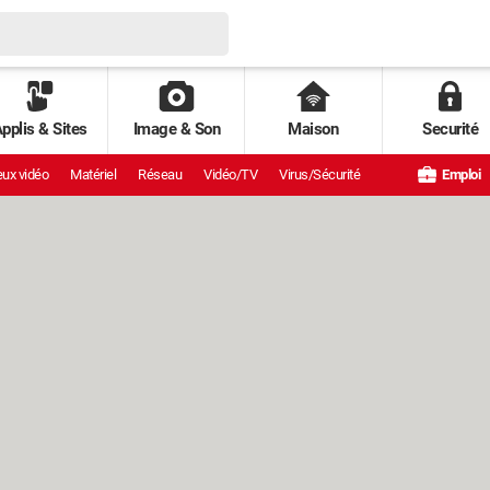
pplis & Sites
Image & Son
Maison
Securité
ux vidéo
Matériel
Réseau
Vidéo/TV
Virus/Sécurité
Emploi