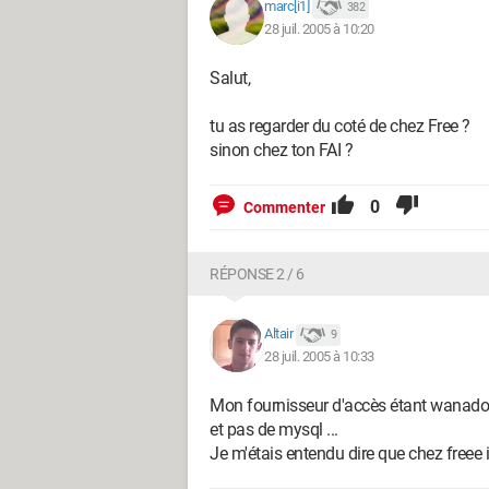
marc[i1]
382
28 juil. 2005 à 10:20
Salut,
tu as regarder du coté de chez Free ?
sinon chez ton FAI ?
0
Commenter
RÉPONSE 2 / 6
Altair
9
28 juil. 2005 à 10:33
Mon fournisseur d'accès étant wanadoo
et pas de mysql ...
Je m'étais entendu dire que chez freee il 