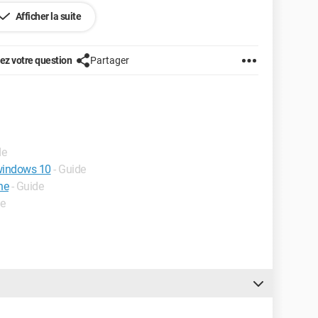
Afficher la suite
z votre question
Partager
de
 windows 10
- Guide
ne
- Guide
de