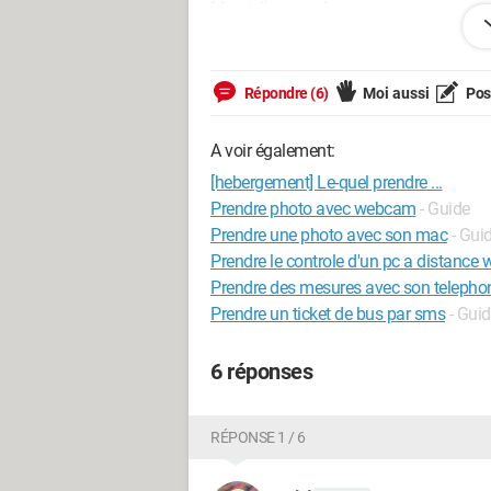
Merci d'avance !
--
Tcho !
Répondre (6)
Moi aussi
Pose
Altair
A voir également:
[hebergement] Le-quel prendre ...
Prendre photo avec webcam
- Guide
Prendre une photo avec son mac
- Gui
Prendre le controle d'un pc a distance
Prendre des mesures avec son telepho
Prendre un ticket de bus par sms
- Gui
6 réponses
RÉPONSE 1 / 6