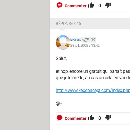
0
Commenter
RÉPONSE 3 / 6
Erdnax
497
28 juil. 2005 à 13:42
Salut,
et hop, encore un gratuit qui parraît pas
que je le mette, au cas ou cela en vaud
http://www.keoconcept.com/index.ph
@+
0
Commenter