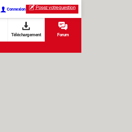
Posez votre
question
Connexion
Téléchargement
Forum