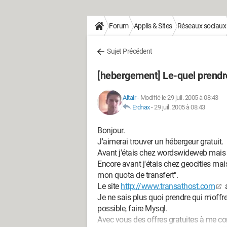
Forum
Applis & Sites
Réseaux sociaux
Sujet Précédent
[hebergement] Le-quel prendre
Altair
-
Modifié le 29 juil. 2005 à 08:43
Erdnax
-
29 juil. 2005 à 08:43
Bonjour.
J'aimerai trouver un hébergeur gratuit.
Avant j'étais chez wordswideweb mais ils
Encore avant j'étais chez geocities mai
mon quota de transfert".
Le site
http://www.transathost.com
a
Je ne sais plus quoi prendre qui m'off
possible, faire Mysql.
Avec vous des offres gratuites à me con