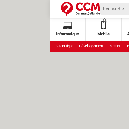
Informatique
Mobile
A
Bureautique
Développement
Internet
Je