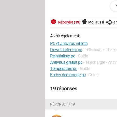
Au secours!
Configuration: 
Windows Vista / F
Répondre (19)
Moi aussi
Par
A voir également:
PC et antivirus infecté
Downloader for pc
- Télécharger - Tél
Reinitialiser pc
- Guide
Antivirus gratuit pc
- Télécharger - Anti
Temperature pc
- Guide
Forcer demarrage pc
- Guide
19 réponses
RÉPONSE 1 / 19