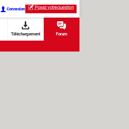
Posez votre
question
Connexion
Téléchargement
Forum