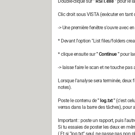
Double-clique sur
" RSIT.exe "
pour le l
Clic droit sous VISTA (exécuter en tant
-> Une première fenêtre s'ouvre avec en t
* Devant l'option "List files/folders create
* clique ensuite sur
" Continue "
pour lan
-> laisse faire le scan et ne touche pas a
Lorsque l'analyse sera terminée, deux fi
notes).
Poste le contenu de
" log.txt "
(c'est cel
verras dans la barre des tâches), pour an
Important : poste un rapport, puis l'autr
Si tu essaies de poster les deux en même
( Et si "log.txt" seul, ne passe pas non plus