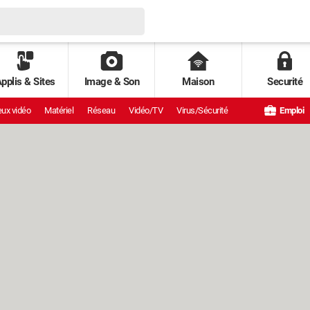
pplis & Sites
Image & Son
Maison
Securité
ux vidéo
Matériel
Réseau
Vidéo/TV
Virus/Sécurité
Emploi