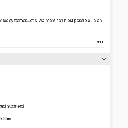
 les systemes...et si vraiment rien n est possible , là on
eci stp;merci
ckThis
: