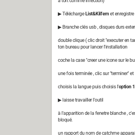
a tort comme infection)
▶ Télécharge
List&Kill'em
et enregistre
▶ Branche clés usb , disques durs extern
double clique ( clic droit "executer en t
ton bureau pour lancer l'installation
coche la case "creer une icone sur le b
une fois terminée , clic sur "terminer" 
choisis la langue puis choisis l'
option 
▶ laisse travailler l'outil
à l'apparition de la fenetre blanche , c'
bloqué.
un rapport du nom de catchme apparait