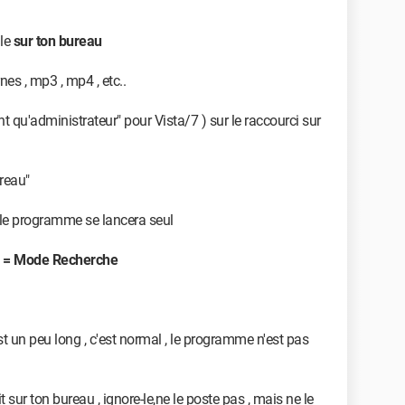
 le
sur ton bureau
es , mp3 , mp4 , etc..
ant qu'administrateur" pour Vista/7 ) sur le raccourci sur
ureau"
et le programme se lancera seul
1 = Mode Recherche
est un peu long , c'est normal , le programme n'est pas
 sur ton bureau ,
ignore-le,ne le poste pas , mais ne le