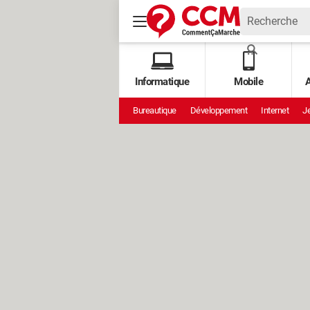
Informatique
Mobile
A
Bureautique
Développement
Internet
Je