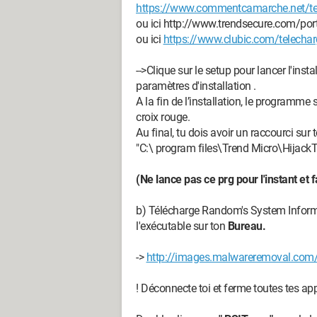
https://www.commentcamarche.net/tele
ou ici http://www.trendsecure.com/po
ou ici
https://www.clubic.com/telecharg
-->Clique sur le setup pour lancer l'insta
paramètres d'installation .
A la fin de l’installation, le programme
croix rouge.
Au final, tu dois avoir un raccourci s
"C:\ program files\Trend Micro\HijackT
(Ne lance pas ce prg pour l'instant et fai
b) Télécharge Random's System Inform
l'exécutable sur ton
Bureau.
->
http://images.malwareremoval.com
! Déconnecte toi et ferme toutes tes app