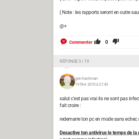
( Note : les rapports seront en outre s
@+
0
Commenter
RÉPONSE 3 / 19
gen-hackman
19 févr. 2010 à 21:43
salut c'est pas vrai ils ne sont pas infe
fait croire :
redemarre ton pc en mode sans echec a
Desactive ton antivirus le temps de la