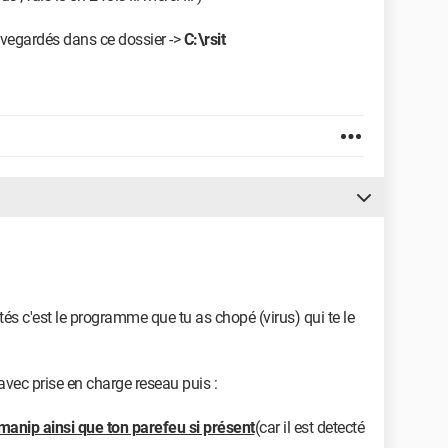
auvegardés dans ce dossier ->
C:\rsit
ctés c'est le programme que tu as chopé (virus) qui te le
vec prise en charge reseau puis :
 manip ainsi que ton parefeu si présent
(car il est detecté