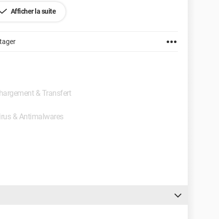
Afficher la suite
irefox 3.5.8
tager
échargement & Transfert
virus & Antimalwares