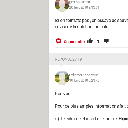
gen-hackman
20 févr. 2010 à 13:31
ici on formate pas , on essaye de sauver
envisage la solution radicale
1
Commenter
RÉPONSE 2 / 19
Utilisateur anonyme
19 févr. 2010 à 21:42
Bonsoir
Pour de plus amples informations;fait c
a) Télécharge et installe le logiciel
Hija