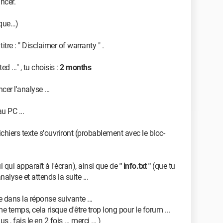
ancer.
 que…)
itre : " Disclaimer of warranty " .
d ..." , tu choisis :
2 months
cer l'analyse ...
u PC ...
chiers texte s'ouvriront (probablement avec le bloc-
ui qui apparaît à l'écran), ainsi que de
" info.txt "
(que tu
alyse et attends la suite ...
e dans la réponse suivante ...
 temps, cela risque d'être trop long pour le forum ...
 , fais le en 2 fois ... merci ... )