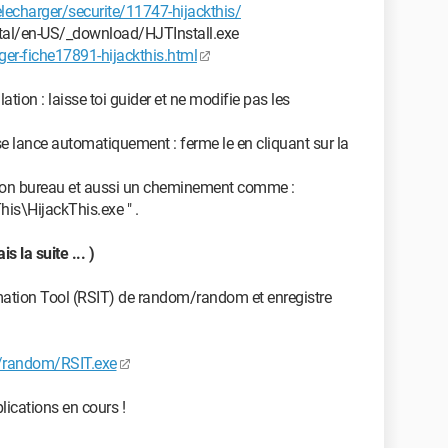
charger/securite/11747-hijackthis/
rtal/en-US/_download/HJTInstall.exe
er-fiche17891-hijackthis.html
llation : laisse toi guider et ne modifie pas les
 se lance automatiquement : ferme le en cliquant sur la
ur ton bureau et aussi un cheminement comme :
his\HijackThis.exe " .
s la suite ... )
ation Tool (RSIT) de random/random et enregistre
/random/RSIT.exe
lications en cours !