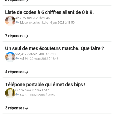
Liste de codes à 6 chiffres allant de 0 à 9.
Alex
-
27 mai 2020 à 21:46
Medorinkashishikato
-
4 juin 2023 à 18:50
7 réponses
Un seul de mes écouteurs marche. Que faire ?
VM_417
-
23 déc. 2008 à 17:18
vali54
-
20 mars 2012 à 15:45
4 réponses
Télépone portable qui émet des bips !
CC10
-
6 avr. 2010 à 17:47
CC10
-
14 avr. 2010 à 08:59
3 réponses