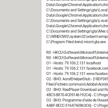
Data\Google\Chrome\Application\chr
C:\Documents and Settings\gta\Local 
Data\Google\Chrome\Application\chr
C:\Documents and Settings\gta\Local 
Data\Google\Chrome\Application\chr
C:\Documents and Settings\gta\Mes
C:\WINDOWS\system32\wbem\wmipr
C:\Program Files\trend micro\gta.exe
R0 - HKCU\Software\Microsoft\Internet
R0 - HKCU\Software\Microsoft\Interne
O1 - Hosts: 79.106.2.131 localhost
O1 - Hosts: 79.106.2.131 facebook.co
O1 - Hosts: 79.106.2.131 www.facebo
O2 - BHO: AcroIEHelperStub - {18DF
Files\Fichiers communs\Adobe\Acroba
O2 - BHO: RealPlayer Download and Rec
4BC5-8870-4C09146192CA} - C:\Program
O2 - BHO: Programme d'aide de l'Assi
4ABF-8ECC-5164760863C6} - C:\Progr