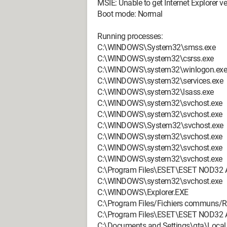
MSIE: Unable to get Internet Explorer ve
Boot mode: Normal
Running processes:
C:\WINDOWS\System32\smss.exe
C:\WINDOWS\system32\csrss.exe
C:\WINDOWS\system32\winlogon.exe
C:\WINDOWS\system32\services.exe
C:\WINDOWS\system32\lsass.exe
C:\WINDOWS\system32\svchost.exe
C:\WINDOWS\system32\svchost.exe
C:\WINDOWS\System32\svchost.exe
C:\WINDOWS\system32\svchost.exe
C:\WINDOWS\system32\svchost.exe
C:\WINDOWS\system32\svchost.exe
C:\Program Files\ESET\ESET NOD32 An
C:\WINDOWS\system32\svchost.exe
C:\WINDOWS\Explorer.EXE
C:\Program Files/Fichiers communs/R
C:\Program Files\ESET\ESET NOD32 An
C:\Documents and Settings\gta\Local 