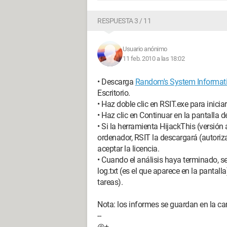
RESPUESTA 3 / 11
Usuario anónimo
11 feb. 2010 a las 18:02
• Descarga
Random's System Informati
Escritorio.
• Haz doble clic en RSIT.exe para inicia
• Haz clic en Continuar en la pantalla d
• Si la herramienta HijackThis (versión
ordenador, RSIT la descargará (autoriza 
aceptar la licencia.
• Cuando el análisis haya terminado, se
log.txt (es el que aparece en la pantalla
tareas).
Nota: los informes se guardan en la car
--
@+