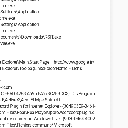
ome.exe
Settings\Application
ome.exe
Settings\Application
ome.exe
 documents\Downloads\RSIT.exe
vse.exe
 Explorer\Main,Start Page = http://www.google.fr/
t Explorer\Toolbar,LinksFolderName = Liens
m
ok.com
081C-E8AD-4283-A596-FA578C2EBDC3} - C:\Program
t\ActiveX\AcroIEHelperShim.dll
ord Plugin for Internet Explorer - {3049C3E9-B461-
 Files\Real\RealPlayer\rpbrowserrecordplugin.dll
stant de connexion Windows Live - {9030D464-4C02-
am Files\Fichiers communs\Microsoft