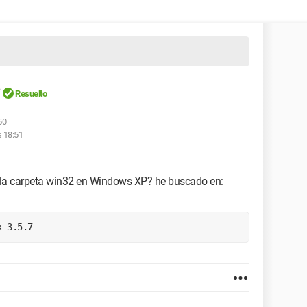
?
Resuelto
50
s 18:51
 la carpeta win32 en Windows XP? he buscado en:
x 3.5.7