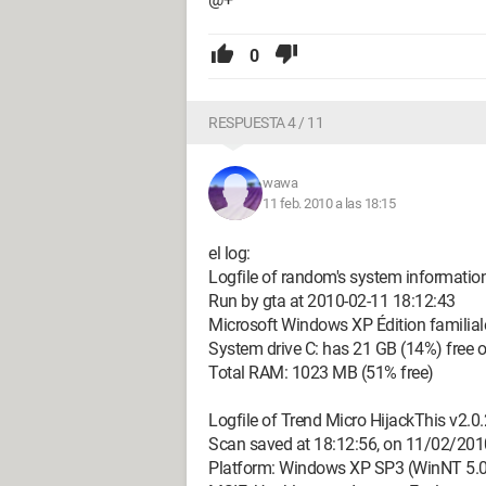
0
RESPUESTA 4 / 11
wawa
11 feb. 2010 a las 18:15
el log:
Logfile of random's system informatio
Run by gta at 2010-02-11 18:12:43
Microsoft Windows XP Édition familial
System drive C: has 21 GB (14%) free 
Total RAM: 1023 MB (51% free)
Logfile of Trend Micro HijackThis v2.0.
Scan saved at 18:12:56, on 11/02/201
Platform: Windows XP SP3 (WinNT 5.