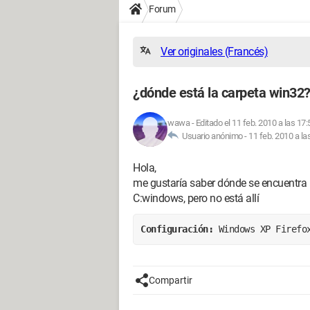
Forum
Ver originales (Francés)
¿dónde está la carpeta win32
wawa
-
Editado el 11 feb. 2010 a las 17:
Usuario anónimo -
11 feb. 2010 a la
Hola,
me gustaría saber dónde se encuentra
C:windows, pero no está allí
Configuración: 
Windows XP Firefo
Compartir