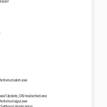
rsion!
tivirus\ekrn.exe
eal/Update_OB/realsched.exe
tivirus\egui.exe
Settings\Application