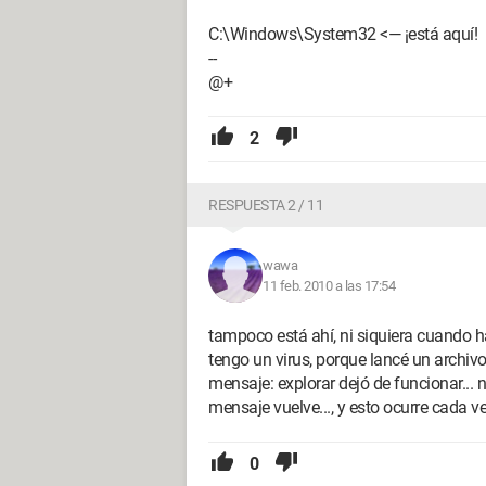
C:\Windows\System32 <— ¡está aquí!
--
@+
2
RESPUESTA 2 / 11
wawa
11 feb. 2010 a las 17:54
tampoco está ahí, ni siquiera cuando
tengo un virus, porque lancé un archiv
mensaje: explorar dejó de funcionar... no
mensaje vuelve..., y esto ocurre cada v
0