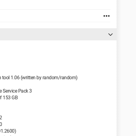
n tool 1.06 (written by random/random)
e Service Pack 3
of 153 GB
2
0
01.2600)