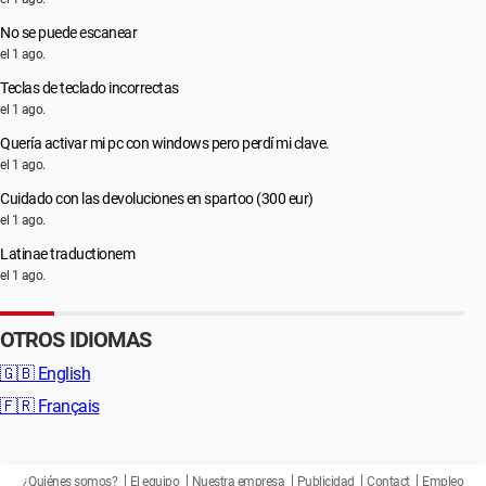
No se puede escanear
el 1 ago.
Teclas de teclado incorrectas
el 1 ago.
Quería activar mi pc con windows pero perdí mi clave.
el 1 ago.
Cuidado con las devoluciones en spartoo (300 eur)
el 1 ago.
Latinae traductionem
el 1 ago.
OTROS IDIOMAS
🇬🇧
English
🇫🇷
Français
¿Quiénes somos?
El equipo
Nuestra empresa
Publicidad
Contact
Empleo