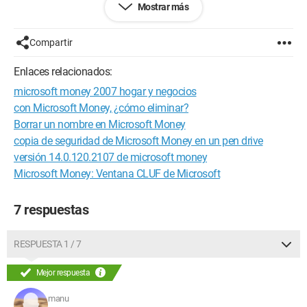
Mostrar más
No funciona.
Compartir
¿Alguien sabe cómo hacerlo? Gracias a quienes me ayuden.
Enlaces relacionados:
Atentamente,
microsoft money 2007 hogar y negocios
Wanchaihk
con Microsoft Money, ¿cómo eliminar?
Borrar un nombre en Microsoft Money
Configuración: 
Windows Vista Internet Explorer 7.0
copia de seguridad de Microsoft Money en un pen drive
versión 14.0.120.2107 de microsoft money
Microsoft Money: Ventana CLUF de Microsoft
7 respuestas
RESPUESTA 1 / 7
Mejor respuesta
manu