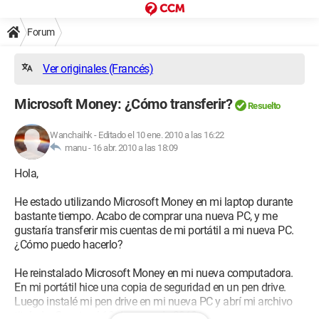
Forum
Ver originales (Francés)
Microsoft Money: ¿Cómo transferir?
Resuelto
Wanchaihk
-
Editado el 10 ene. 2010 a las 16:22
manu -
16 abr. 2010 a las 18:09
Hola,
He estado utilizando Microsoft Money en mi laptop durante
bastante tiempo. Acabo de comprar una nueva PC, y me
gustaría transferir mis cuentas de mi portátil a mi nueva PC.
¿Cómo puedo hacerlo?
He reinstalado Microsoft Money en mi nueva computadora.
En mi portátil hice una copia de seguridad en un pen drive.
Luego instalé mi pen drive en mi nueva PC y abrí mi archivo
titulado: Cuenta al 10 de enero de 2010.