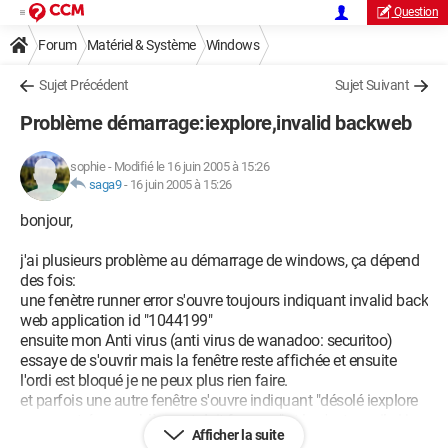
Question
Forum
Matériel & Système
Windows
Sujet Précédent
Sujet Suivant
Problème démarrage:iexplore,invalid backweb
sophie
-
Modifié le 16 juin 2005 à 15:26
saga9
-
16 juin 2005 à 15:26
bonjour,
j'ai plusieurs problème au démarrage de windows, ça dépend
des fois:
une fenètre runner error s'ouvre toujours indiquant invalid back
web application id "1044199"
ensuite mon Anti virus (anti virus de wanadoo: securitoo)
essaye de s'ouvrir mais la fenêtre reste affichée et ensuite
l'ordi est bloqué je ne peux plus rien faire.
et parfois une autre fenêtre s'ouvre indiquant "désolé iexplore
a rencontré un problème et doit fermer..." et la c'est pareil si je
Afficher la suite
clique sur ne pas envoyé mon ordi est bloqué et d'ailleurs si je