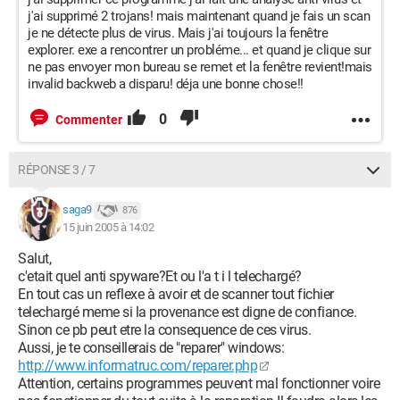
j'ai supprimé 2 trojans! mais maintenant quand je fais un scan
je ne détecte plus de virus. Mais j'ai toujours la fenêtre
explorer. exe a rencontrer un probléme... et quand je clique sur
ne pas envoyer mon bureau se remet et la fenêtre revient!mais
invalid backweb a disparu! déja une bonne chose!!
0
Commenter
RÉPONSE 3 / 7
saga9
876
15 juin 2005 à 14:02
Salut,
c'etait quel anti spyware?Et ou l'a t i l telechargé?
En tout cas un reflexe à avoir et de scanner tout fichier
telechargé meme si la provenance est digne de confiance.
Sinon ce pb peut etre la consequence de ces virus.
Aussi, je te conseillerais de "reparer" windows:
http://www.informatruc.com/reparer.php
Attention, certains programmes peuvent mal fonctionner voire