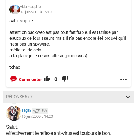
vida
>
sophie
16 juin 2005 à 15:13
salut sophie
attention backweb est pas tout fait fiable, il est utilisé par
eaucoup de fourisseurs mais il n'a pas encore été prouvé qu'il
n'est pas un spyware.
méfie-toi de cela
a ta place je le desinstallerai (processus)
tchao
0
Commenter
RÉPONSE 6 / 7
saga9
876
16 juin 2005 à 14:20
Salut,
effectivement le reflexe anti-virus est toujours le bon.