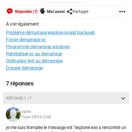
ne clique pas ça revient au même!!
et puis souvent toutes les icones ne s'affichent pas que mon
Répondre (7)
Moi aussi
Partager
bureau.
je ne sais pas si c'est un virus car quand je lance un scan en
A voir également:
mode sans echec (car en mode normal je ne peux rien faire!!)
Problème démarrage:iexplore,invalid backweb
aucun virus n'est détecté.
Forcer demarrage pc
Pourriez vous m'aider à résoudre ce problème car mon ordi est
Programme demarrage windows
inutilisable.
Reinitialiser pc au demarrage
Ordinateur lent au démarrage
Configuration: 
windows XP ed familiale
Dossier démarrage
7 réponses
RÉPONSE 1 / 7
sophie
15 juin 2005 à 12:58
je me suis trompée le message est "explorer.exe a rencontré un