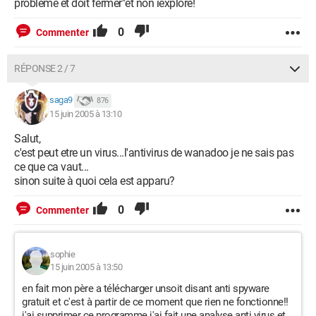
problème et doit fermer"et non iexplore!
0
Commenter
RÉPONSE 2 / 7
saga9
876
15 juin 2005 à 13:10
Salut,
c'est peut etre un virus...l'antivirus de wanadoo je ne sais pas
ce que ca vaut...
sinon suite à quoi cela est apparu?
0
Commenter
sophie
15 juin 2005 à 13:50
en fait mon père a télécharger unsoit disant anti spyware
gratuit et c'est à partir de ce moment que rien ne fonctionne!!
j'ai supprimer ce programme j'ai fait une analyse anti virus et