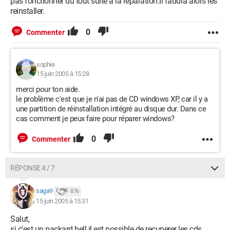
pas fonctionner du tout suite à la reparation.Il faudra alors les
reinstaller.
0
Commenter
sophie
15 juin 2005 à 15:28
merci pour ton aide.
le problème c'est que je n'ai pas de CD windows XP, car il y a
une partition de réinstallation intégré au disque dur. Dans ce
cas comment je peux faire pour réparer windows?
0
Commenter
RÉPONSE 4 / 7
saga9
876
15 juin 2005 à 15:31
Salut,
si c'est un packard bell il est possible de recuperer les cds