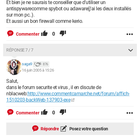
Et bien je ne saurais te conseiller que d'utiliser un
antispywarecomme spybot ou adaware(j'ai les deux installés
sur mon pc..).
Et aussi un bon firewall comme kerio.
0
Commenter
RÉPONSE 7 / 7
saga9
876
16 juin 2005 à 15:26
Salut,
dans le forum securite et virus , il en discute de
nblacweb:
http://www.commentcamarche.net/forum/affich-
1510203-backWeb-137903-exe
0
Commenter
Répondre
Posez votre question