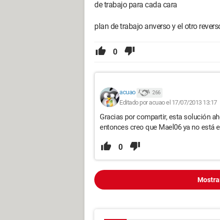
de trabajo para cada cara
plan de trabajo anverso y el otro revers
0
acuao
266
Editado por acuao el 17/07/2013 13:17
Gracias por compartir, esta solución ah
entonces creo que Mael06 ya no está e
0
Mostra