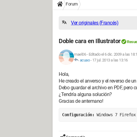
Forum
Ver originales (Francés)
Doble cara en Illustrator
Resue
mael06
-
Editado el 6 dic. 2009 a las 18:
acuao
-
17 jul. 2013 a las 13:16
Hola,
He creado el anverso y el reverso de 
Debo guardar el archivo en PDF, pero 
¿Tendría alguna solución?
Gracias de antemano!
Configuración: 
Windows 7 Firefox