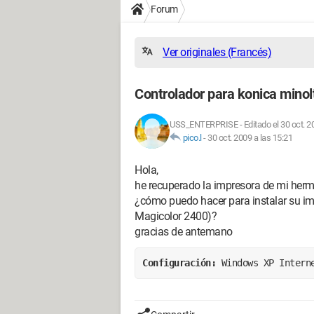
Forum
Ver originales (Francés)
Controlador para konica minol
USS_ENTERPRISE
-
Editado el 30 oct. 2
pico.l
-
30 oct. 2009 a las 15:21
Hola,
he recuperado la impresora de mi herma
¿cómo puedo hacer para instalar su im
Magicolor 2400)?
gracias de antemano
Configuración: 
Windows XP Intern