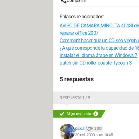
Compartir
Enlaces relacionados:
AVISO DE CÁMARA MINOLTA 404SI d
reparar office 2007
Comment hacer que un CD sea virgen 
¿A qué corresponde la capacidad de 
instalar el idioma árabe en Windows 7
patch sin CD roller coaster tycoon 3
5 respuestas
RESPUESTA 1 / 5
Mejor respuesta
pico.l
2 503
30 oct. 2009 a las 14:45