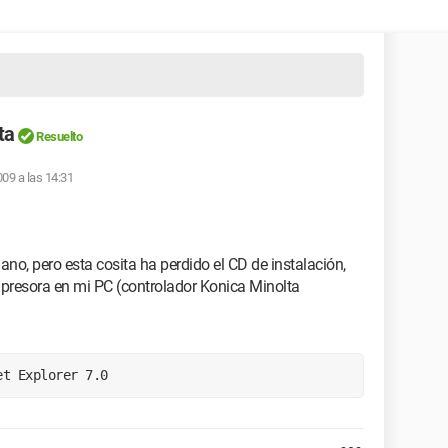
ta
Resuelto
009 a las 14:31
no, pero esta cosita ha perdido el CD de instalación,
presora en mi PC (controlador Konica Minolta
et Explorer 7.0