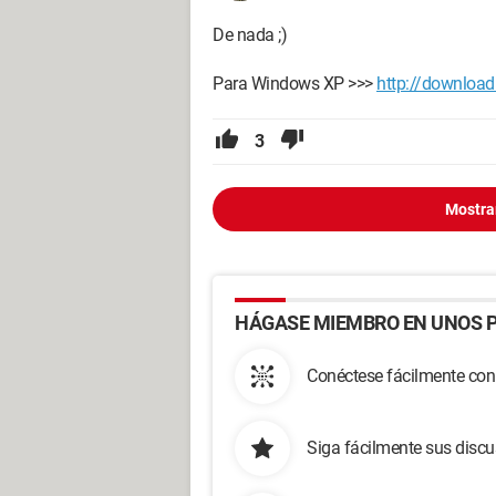
De nada ;)
Para Windows XP >>>
http://download6
3
Mostra
HÁGASE MIEMBRO EN UNOS P
Conéctese fácilmente con
Siga fácilmente sus disc