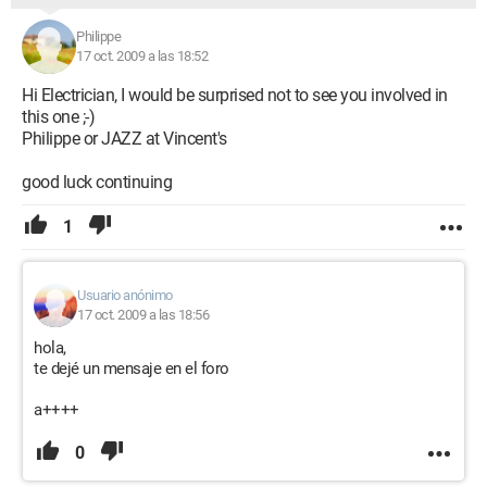
Philippe
17 oct. 2009 a las 18:52
Hi Electrician, I would be surprised not to see you involved in
this one ;-)
Philippe or JAZZ at Vincent's
good luck continuing
1
Usuario anónimo
17 oct. 2009 a las 18:56
hola,
te dejé un mensaje en el foro
a++++
0