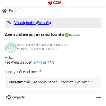
Forum
Ver originales (Francés)
Avira antivirus personalizante
Resuelto
loic19
-
Editado el 17 oct. 2009 a las 18:24
loic19
-
19 oct. 2009 a las 19:35
Hola,
¿es Avira un buen
antivirus
????
si no, ¿cuál es el mejor?
Configuración: 
Windows Vista Internet Explorer 7.0
Compartir