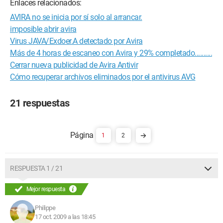
Enlaces relacionados:
AVIRA no se inicia por sí solo al arrancar.
imposible abrir avira
Virus JAVA/Exdoer.A detectado por Avira
Más de 4 horas de escaneo con Avira y 29% completado..........
Cerrar nueva publicidad de Avira Antivir
Cómo recuperar archivos eliminados por el antivirus AVG
21 respuestas
1
2
RESPUESTA 1 / 21
Mejor respuesta
Philippe
17 oct. 2009 a las 18:45