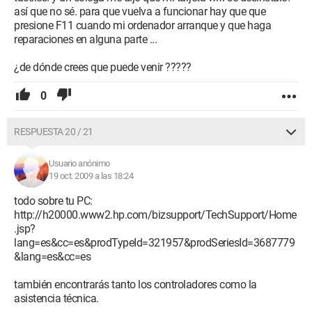
así que no sé. para que vuelva a funcionar hay que que
presione F11 cuando mi ordenador arranque y que haga
reparaciones en alguna parte ...
¿de dónde crees que puede venir ?????
0
RESPUESTA 20 / 21
Usuario anónimo
19 oct. 2009 a las 18:24
todo sobre tu PC:
http://h20000.www2.hp.com/bizsupport/TechSupport/Home
.jsp?
lang=es&cc=es&prodTypeId=321957&prodSeriesId=3687779
&lang=es&cc=es
también encontrarás tanto los controladores como la
asistencia técnica.