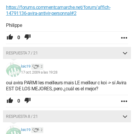
https://forums.commentcamarche.net/forum/affich-
14791136-avira-antivir-personnal#2
Philippe
0
RESPUESTA 7 / 21
loic19
2
17 oct. 2009 a las 19:28
oui avira PARMI les meilleurs mais LE meilleur c koi -> sí Avira
EST DE LOS MEJORES, pero ¿cuál es el mejor?
0
RESPUESTA 8 / 21
loic19
2