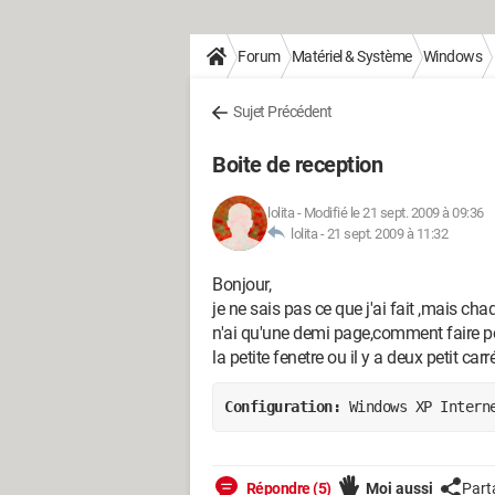
Forum
Matériel & Système
Windows
Sujet Précédent
Boite de reception
lolita
-
Modifié le 21 sept. 2009 à 09:36
lolita -
21 sept. 2009 à 11:32
Bonjour,
je ne sais pas ce que j'ai fait ,mais ch
n'ai qu'une demi page,comment faire pour 
la petite fenetre ou il y a deux petit car
Configuration: 
Windows XP Intern
Répondre (5)
Moi aussi
Part