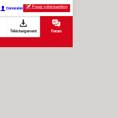
Posez votre
question
Connexion
Téléchargement
Forum