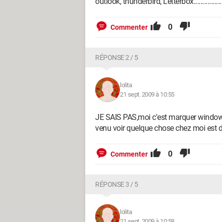
outlook, thunderbird, Letterbox................
0
Commenter
RÉPONSE 2 / 5
lolita
21 sept. 2009 à 10:55
JE SAIS PAS,moi c'est marquer window li
venu voir quelque chose chez moi est d
0
Commenter
RÉPONSE 3 / 5
lolita
21 sept. 2009 à 10:58