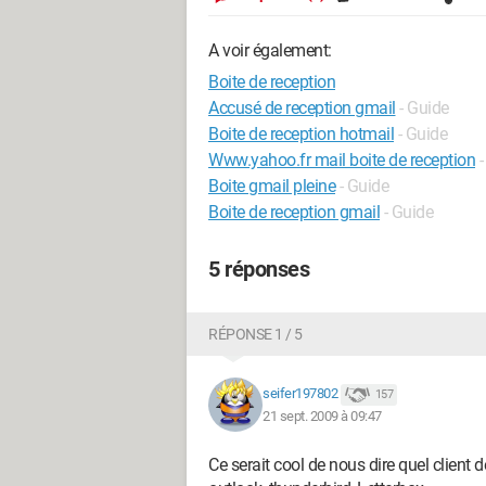
A voir également:
Boite de reception
Accusé de reception gmail
- Guide
Boite de reception hotmail
- Guide
Www.yahoo.fr mail boite de reception
-
Boite gmail pleine
- Guide
Boite de reception gmail
- Guide
5 réponses
RÉPONSE 1 / 5
seifer197802
157
21 sept. 2009 à 09:47
Ce serait cool de nous dire quel client 