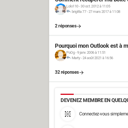
Lolo110
-
30 oct. 2012 à 11:05
brigitta 77
-
27 mars 2017 à 11:08
2 réponses
Pourquoi mon Outlook est à moi
PoOg
-
9 janv. 2006 à 11:51
Marty
-
24 août 2021 à 16:56
32 réponses
DEVENEZ MEMBRE EN QUELQU
Connectez-vous simplemen