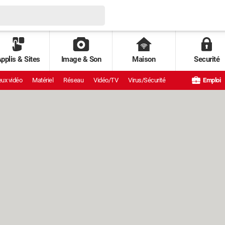
pplis & Sites
Image & Son
Maison
Securité
ux vidéo
Matériel
Réseau
Vidéo/TV
Virus/Sécurité
Emploi