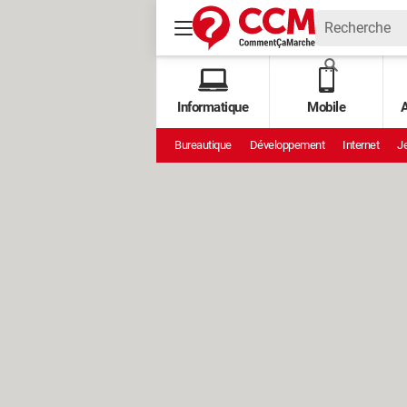
Informatique
Mobile
A
Bureautique
Développement
Internet
Je