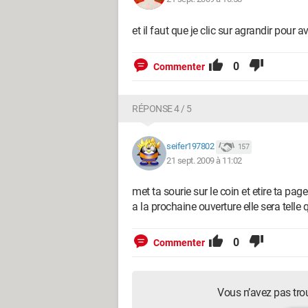
et il faut que je clic sur agrandir pour 
0
Commenter
RÉPONSE 4 / 5
seifer197802
157
21 sept. 2009 à 11:02
met ta sourie sur le coin et etire ta p
a la prochaine ouverture elle sera telle q
0
Commenter
Vous n’avez pas tro