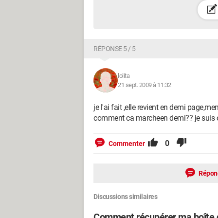
RÉPONSE 5 / 5
lolita
21 sept. 2009 à 11:32
je l'ai fait ,elle revient en demi page
comment ca marcheen demi?? je suis ob
0
Commenter
Répon
Discussions similaires
Comment récupérer ma boîte d