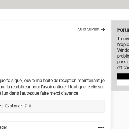
Foru
Sujet Suivant
Trouve
l'expl
Window
probl
passi
effica
aque fois que j'ouvre ma boite de reception maintenant ,je
la retablir,car pour l'avoir entiere il faut que je clic sur
ré l'un dans l'autre;que faire merci d'avance
et Explorer 7.0
ager