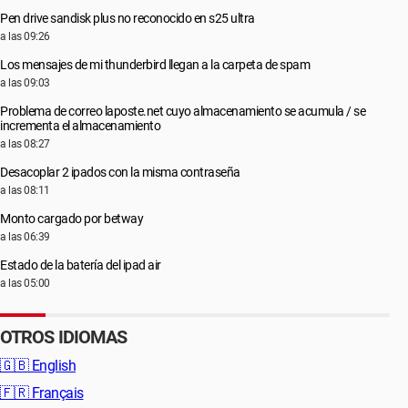
Pen drive sandisk plus no reconocido en s25 ultra
a las 09:26
Los mensajes de mi thunderbird llegan a la carpeta de spam
a las 09:03
Problema de correo laposte.net cuyo almacenamiento se acumula / se
incrementa el almacenamiento
a las 08:27
Desacoplar 2 ipados con la misma contraseña
a las 08:11
Monto cargado por betway
a las 06:39
Estado de la batería del ipad air
a las 05:00
OTROS IDIOMAS
🇬🇧
English
🇫🇷
Français