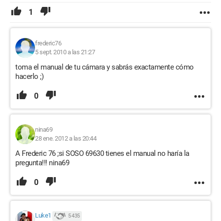
1
frederic76
5 sept. 2010 a las 21:27
toma el manual de tu cámara y sabrás exactamente cómo
hacerlo ;)
0
nina69
28 ene. 2012 a las 20:44
A Frederic 76 ;si SOSO 69630 tienes el manual no haría la
pregunta!!! nina69
0
Luke1
5 435