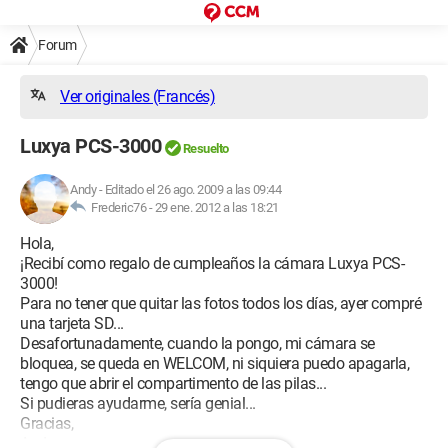
Forum
Ver originales (Francés)
Luxya PCS-3000
Resuelto
Andy
-
Editado el 26 ago. 2009 a las 09:44
Frederic76 -
29 ene. 2012 a las 18:21
Hola,
¡Recibí como regalo de cumpleaños la cámara Luxya PCS-
3000!
Para no tener que quitar las fotos todos los días, ayer compré
una tarjeta SD...
Desafortunadamente, cuando la pongo, mi cámara se
bloquea, se queda en WELCOM, ni siquiera puedo apagarla,
tengo que abrir el compartimento de las pilas...
Si pudieras ayudarme, sería genial...
Gracias,
Andy