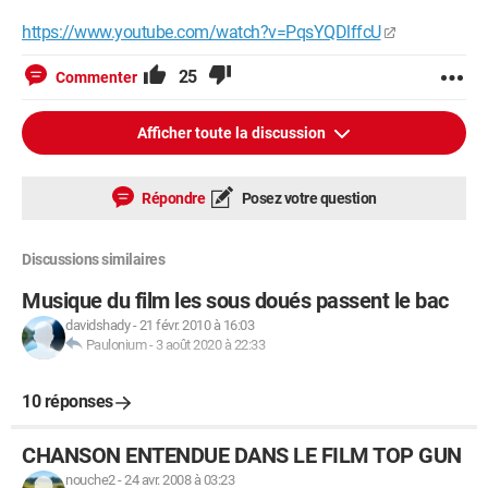
https://www.youtube.com/watch?v=PqsYQDlffcU
25
Commenter
Afficher toute la discussion
Répondre
Posez votre question
Discussions similaires
Musique du film les sous doués passent le bac
davidshady
-
21 févr. 2010 à 16:03
Paulonium
-
3 août 2020 à 22:33
10 réponses
CHANSON ENTENDUE DANS LE FILM TOP GUN
nouche2
-
24 avr. 2008 à 03:23