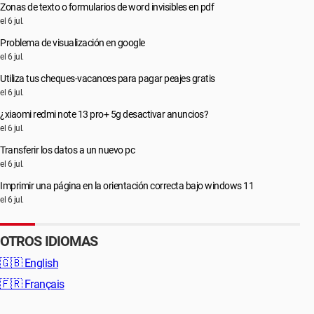
Zonas de texto o formularios de word invisibles en pdf
el 6 jul.
Problema de visualización en google
el 6 jul.
Utiliza tus cheques-vacances para pagar peajes gratis
el 6 jul.
¿xiaomi redmi note 13 pro+ 5g desactivar anuncios?
el 6 jul.
Transferir los datos a un nuevo pc
el 6 jul.
Imprimir una página en la orientación correcta bajo windows 11
el 6 jul.
OTROS IDIOMAS
🇬🇧
English
🇫🇷
Français