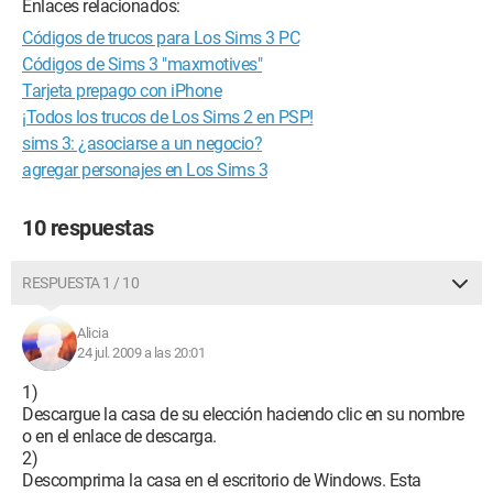
Enlaces relacionados:
Códigos de trucos para Los Sims 3 PC
Códigos de Sims 3 "maxmotives"
Tarjeta prepago con iPhone
¡Todos los trucos de Los Sims 2 en PSP!
sims 3: ¿asociarse a un negocio?
agregar personajes en Los Sims 3
10 respuestas
RESPUESTA 1 / 10
Alicia
24 jul. 2009 a las 20:01
1)
Descargue la casa de su elección haciendo clic en su nombre
o en el enlace de descarga.
2)
Descomprima la casa en el escritorio de Windows. Esta