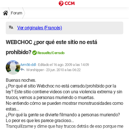
Forum
Ver originales (Francés)
WEBCHOC ¿por qué este sitio no está
prohibido?
Resuelto/Cerrado
Arm56-ddl
-
Editado el 16 ago. 2009 a las 14:09
Worshipper -
23 jun. 2010 a las 06:22
Buenas noches.
¿Por qué el sitio Webchoc no está cerrado/prohibido por la
ley? Este sitio contiene videos con una violencia extrema y sin
trucos, vemos a personas muriendo o muertas.
No entiendo cómo se pueden mostrar monstruosidades como
estas...
¿Por qué la gente se divierte filmando a personas muriendo?
Lo peor es que les parece gracioso...
Tranquilízame y dime que hay trucos detrás de eso porque me