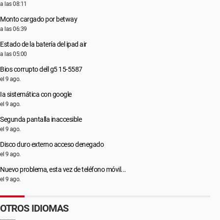
a las 08:11
Monto cargado por betway
a las 06:39
Estado de la batería del ipad air
a las 05:00
Bios corrupto dell g5 15-5587
el 9 ago.
Ia sistemática con google
el 9 ago.
Segunda pantalla inaccesible
el 9 ago.
Disco duro externo acceso denegado
el 9 ago.
Nuevo problema, esta vez de teléfono móvil...
el 9 ago.
OTROS IDIOMAS