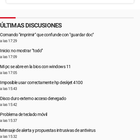
ÚLTIMAS DISCUSIONES
Comando "imprimir" que confunde con "guardar doc"
a las 17:29
Inicio: no mostrar “todo”
a las 17:09
Mi pc se abre en la bios con windows 11
a las 17:05
Imposible usar correctamente hp deskjet 4100
a las 15:43
Disco duro externo acceso denegado
a las 15:42
Problema de teclado móvil
a las 15:37
Mensaje de alerta y propuestas intrusivas de antivirus
a las 15:32