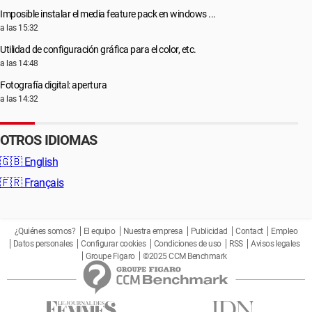
Imposible instalar el media feature pack en windows ...
a las 15:32
Utilidad de configuración gráfica para el color, etc.
a las 14:48
Fotografía digital: apertura
a las 14:32
OTROS IDIOMAS
🇬🇧
English
🇫🇷
Français
¿Quiénes somos?
El equipo
Nuestra empresa
Publicidad
Contact
Empleo
Datos personales
Configurar cookies
Condiciones de uso
RSS
Avisos legales
Groupe Figaro
©2025 CCM Benchmark