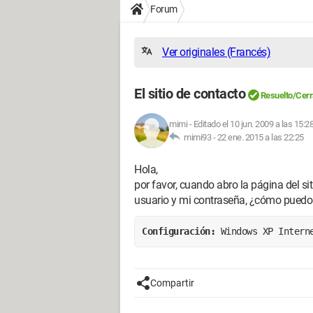
Forum
Ver originales (Francés)
El sitio de contacto
Resuelto/Cer
mimi
-
Editado el 10 jun. 2009 a las 15:2
mimi93 -
22 ene. 2015 a las 22:25
Hola,
por favor, cuando abro la página del s
usuario y mi contraseña, ¿cómo puedo 
Configuración: 
Windows XP Intern
Compartir