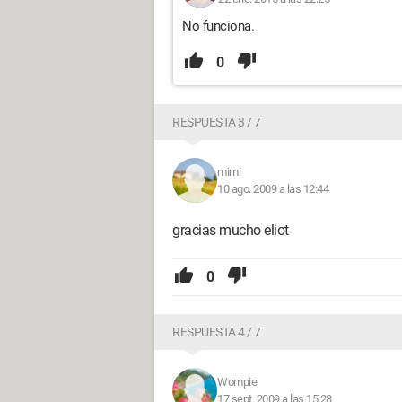
No funciona.
0
RESPUESTA 3 / 7
mimi
10 ago. 2009 a las 12:44
gracias mucho eliot
0
RESPUESTA 4 / 7
Wompie
17 sept. 2009 a las 15:28