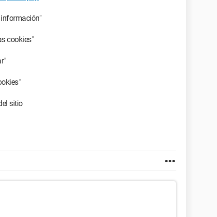
 información"
as cookies"
r"
ookies"
el sitio