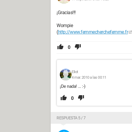
¡Gracias!!!
Wompie
(
http://www.femmecherchefemme.fr
0
Eliot
4 mar. 2010 a las 00:11
¡De nada! ... :-)
0
RESPUESTA 5 / 7