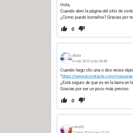
Hola,
Cuando abro la página del sitio de con
¿Cómo puedo borrarlos? Gracias por r
0
attala
6 mar. 2010 a las 09:48
Cuando hago clic una o dos veces rápid
"
https://www.jecontacte.com/message
¿Está seguro de que es en la barra en l
Gracias por ser un poco más preciso.
0
mimi93
22 ene. 2015 a las 22:25