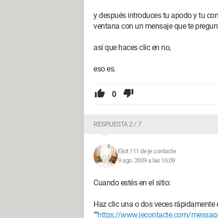
y después introduces tu apodo y tu con
ventana con un mensaje que te pregunta
así que haces clic en no,
eso es.
0
RESPUESTA 2 / 7
Eliot 111 de je contacte
9 ago. 2009 a las 16:09
Cuando estés en el sitio:
Haz clic una o dos veces rápidamente e
""
https://www.jecontacte.com/messag