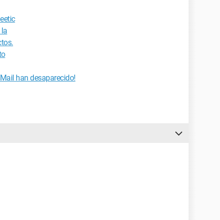
eetic
 la
tos.
to
 Mail han desaparecido!