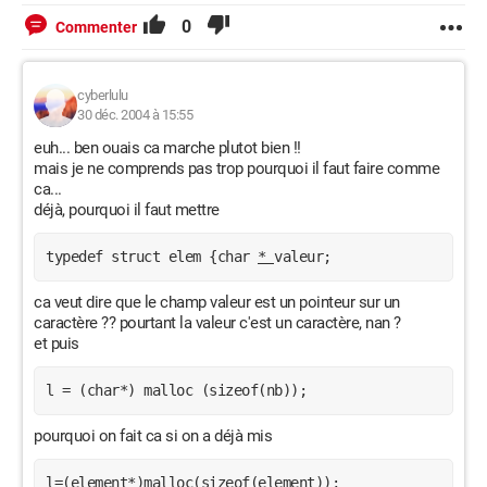
0
Commenter
cyberlulu
30 déc. 2004 à 15:55
euh... ben ouais ca marche plutot bien !!
mais je ne comprends pas trop pourquoi il faut faire comme
ca...
déjà, pourquoi il faut mettre
typedef struct elem {char 
* 
ca veut dire que le champ valeur est un pointeur sur un
caractère ?? pourtant la valeur c'est un caractère, nan ?
et puis
l = (char*) malloc (sizeof(nb));
pourquoi on fait ca si on a déjà mis
l=(element*)malloc(sizeof(element));