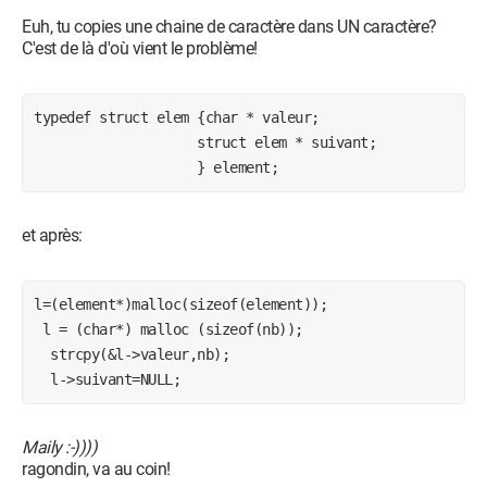
Euh, tu copies une chaine de caractère dans UN caractère?
C'est de là d'où vient le problème!
typedef struct elem {char * valeur;

                    struct elem * suivant;

                    } element;
et après:
l=(element*)malloc(sizeof(element));

 l = (char*) malloc (sizeof(nb));

  strcpy(&l->valeur,nb);

  l->suivant=NULL;
Maily :-))))
ragondin, va au coin!