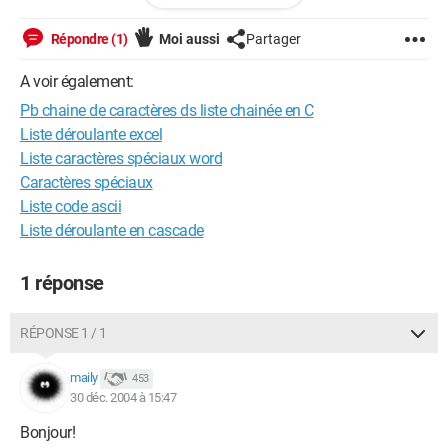
typedef element * liste;

Répondre (1)
Moi aussi
Partager
liste l=NULL;

main()

A voir également:
{ char nb[]="1515695";

Pb chaine de caractères ds liste chainée en C
Liste déroulante excel
  l=(element*)malloc(sizeof(element));

Liste caractères spéciaux word
  strcpy(&l->valeur,nb);

Caractères spéciaux
  l->suivant=NULL;

Liste code ascii
Liste déroulante en cascade
  printf("%s",nb);

  printf("\n%s",&l->valeur);

1 réponse
  getch();

  return 0;

RÉPONSE 1 / 1
maily
453
si on essaye ce code, l'affichage de l->valeur donnera "1515"
30 déc. 2004 à 15:47
si qqun peut m'aider... merci d'avance
Bonjour!