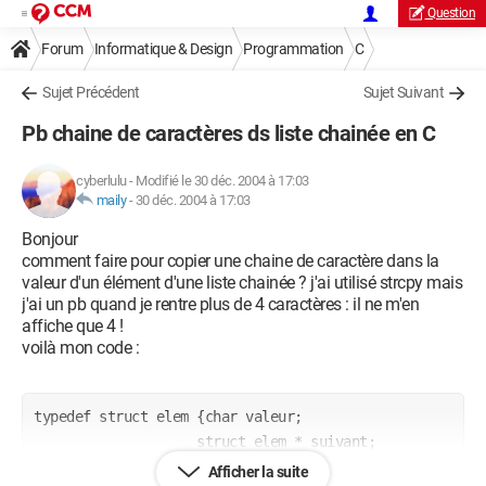
Question
Forum
Informatique & Design
Programmation
C
Sujet Précédent
Sujet Suivant
Pb chaine de caractères ds liste chainée en C
cyberlulu
-
Modifié le 30 déc. 2004 à 17:03
maily
-
30 déc. 2004 à 17:03
Bonjour
comment faire pour copier une chaine de caractère dans la
valeur d'un élément d'une liste chainée ? j'ai utilisé strcpy mais
j'ai un pb quand je rentre plus de 4 caractères : il ne m'en
affiche que 4 !
voilà mon code :
typedef struct elem {char valeur;

                    struct elem * suivant;

                    } element;

Afficher la suite