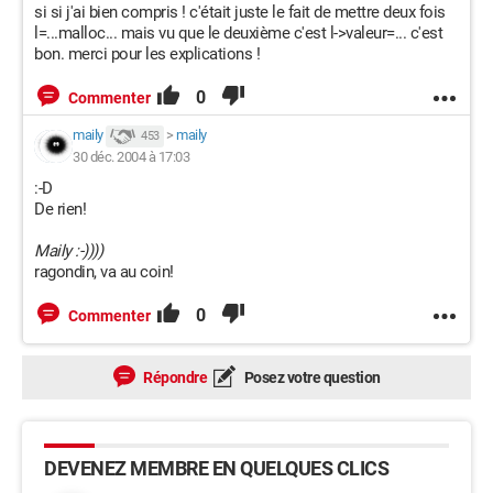
si si j'ai bien compris ! c'était juste le fait de mettre deux fois
l=...malloc... mais vu que le deuxième c'est l->valeur=... c'est
bon. merci pour les explications !
0
Commenter
maily
>
maily
453
30 déc. 2004 à 17:03
:-D
De rien!
Maily :-))))
ragondin, va au coin!
0
Commenter
Répondre
Posez votre question
DEVENEZ MEMBRE EN QUELQUES CLICS