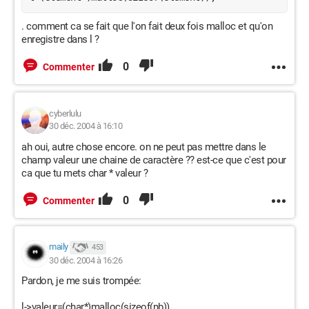
. comment ca se fait que l'on fait deux fois malloc et qu'on
enregistre dans l ?
0
Commenter
cyberlulu
30 déc. 2004 à 16:10
ah oui, autre chose encore. on ne peut pas mettre dans le
champ valeur une chaine de caractère ?? est-ce que c'est pour
ca que tu mets char * valeur ?
0
Commenter
maily
453
30 déc. 2004 à 16:26
Pardon, je me suis trompée:
l->valeur=(char*)malloc(sizeof(nb))