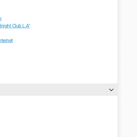
b
night Club L.A"
nternet