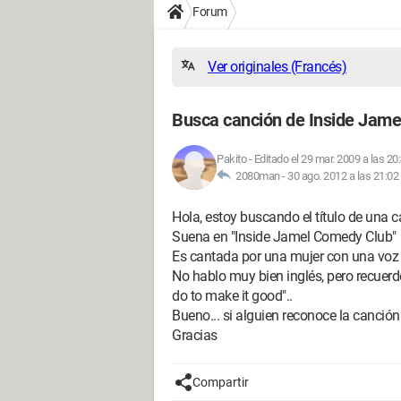
Forum
Ver originales (Francés)
Busca canción de Inside Jam
Pakito
-
Editado el 29 mar. 2009 a las 20
2080man -
30 ago. 2012 a las 21:02
Hola, estoy buscando el título de una c
Suena en "Inside Jamel Comedy Club"
Es cantada por una mujer con una voz
No hablo muy bien inglés, pero recuerdo 
do to make it good"..
Bueno... si alguien reconoce la canción.
Gracias
Compartir