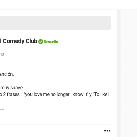
el Comedy Club
Resuelto
:43
anción.
 muy suave.
2 frases... "you love me no longer i know it" y "To like i
...