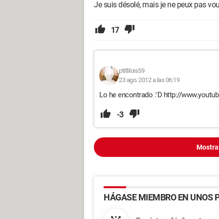
Je suis désolé, mais je ne peux pas vou
17
ptitlilois59
23 ago. 2012 a las 06:19
Lo he encontrado :'D http://www.you
-3
Mostra
HÁGASE MIEMBRO EN UNOS P