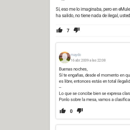
Sí, eso me lo imaginaba, pero en eMule
ha salido, no tiene nada de ilegal, ust
7
maydo
16 abr. 2009 a las 22:08
Buenas noches,
Sí te engañas, desde el momento en que
es libre, entonces estás en total ilegali
--
Lo que se concibe bien se expresa claram
Ponlo sobre la mesa, vamos a clasificar
0