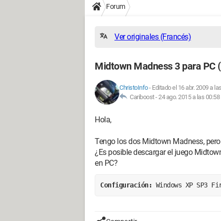
Forum
Ver originales (Francés)
Midtown Madness 3 para PC
ChristoInfo
-
Editado el 16 abr. 2009 a la
Cariboost -
24 ago. 2015 a las 00:58
Hola,
Tengo los dos Midtown Madness, pero e
¿Es posible descargar el juego Midto
en PC?
Configuración: 
Windows XP SP3 Fi