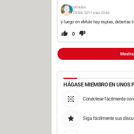
nicoulou
25 feb. 2011 a las 23:44
y luego en eMule hay espías, deberías t
0
Mostra
HÁGASE MIEMBRO EN UNOS P
Conéctese fácilmente con
Siga fácilmente sus disc