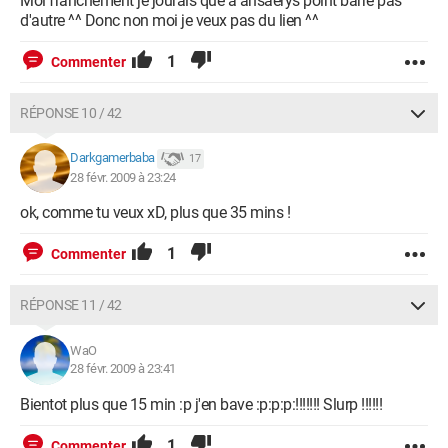
Moi franchement je jourais que à ansaerys point barre pas
d'autre ^^ Donc non moi je veux pas du lien ^^
1
Commenter
RÉPONSE 10 / 42
Darkgamerbaba
17
28 févr. 2009 à 23:24
ok, comme tu veux xD, plus que 35 mins !
1
Commenter
RÉPONSE 11 / 42
WaO
28 févr. 2009 à 23:41
Bientot plus que 15 min :p j'en bave :p:p:p:!!!!!!! Slurp !!!!!!
1
Commenter