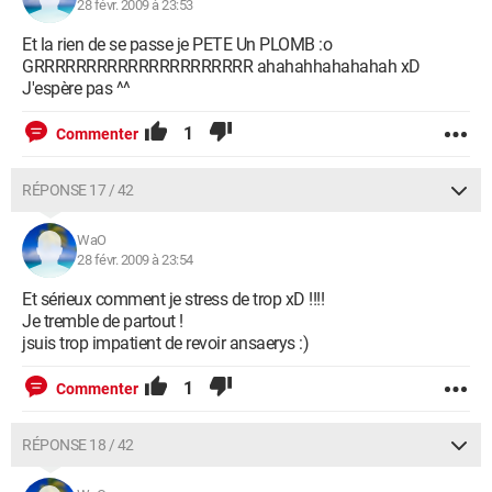
28 févr. 2009 à 23:53
Et la rien de se passe je PETE Un PLOMB :o
GRRRRRRRRRRRRRRRRRRRRR ahahahhahahahah xD
J'espère pas ^^
1
Commenter
RÉPONSE 17 / 42
WaO
28 févr. 2009 à 23:54
Et sérieux comment je stress de trop xD !!!!
Je tremble de partout !
jsuis trop impatient de revoir ansaerys :)
1
Commenter
RÉPONSE 18 / 42