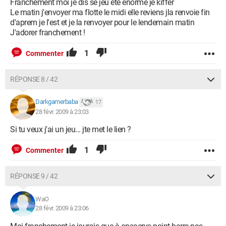
Franchement moi je dis se jeu été énorme je kiffer
Le matin j'envoyer ma flotte le midi elle reviens jla renvoie fin
d'aprem je l'est et je la renvoyer pour le lendemain matin
J'adorer franchement !
1
Commenter
RÉPONSE 8 / 42
Darkgamerbaba
17
28 févr. 2009 à 23:03
Si tu veux j'ai un jeu... jte met le lien ?
1
Commenter
RÉPONSE 9 / 42
WaO
28 févr. 2009 à 23:06