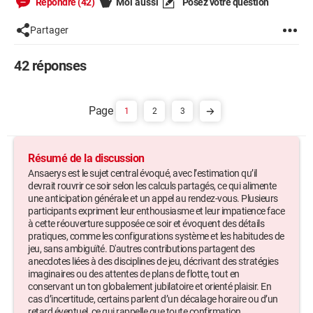
Répondre (42)
Moi aussi
Posez votre question
Partager
42 réponses
1
2
3
Résumé de la discussion
Ansaerys est le sujet central évoqué, avec l’estimation qu’il
devrait rouvrir ce soir selon les calculs partagés, ce qui alimente
une anticipation générale et un appel au rendez-vous. Plusieurs
participants expriment leur enthousiasme et leur impatience face
à cette réouverture supposée ce soir et évoquent des détails
pratiques, comme les configurations système et les habitudes de
jeu, sans ambiguïté. D'autres contributions partagent des
anecdotes liées à des disciplines de jeu, décrivant des stratégies
imaginaires ou des attentes de plans de flotte, tout en
conservant un ton globalement jubilatoire et orienté plaisir. En
cas d’incertitude, certains parlent d’un décalage horaire ou d’un
retard éventuel, ce qui rappelle que toute confirmation