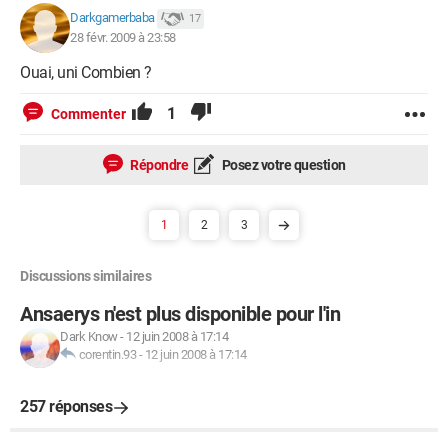
Darkgamerbaba
17
28 févr. 2009 à 23:58
Ouai, uni Combien ?
1
Commenter
Répondre
Posez votre question
1
2
3
Discussions similaires
Ansaerys n'est plus disponible pour l'in
Dark Know
-
12 juin 2008 à 17:14
corentin.93
-
12 juin 2008 à 17:14
257 réponses