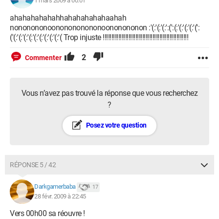
1 mars 2009 à 00:01
ahahahahahahhahahahahahaahah
nononononoononononononoononononon :'(:'(:'(:':(':(:'(:'(:'(:'(':
('(:'(:'(:'(:'(:'(:'(:'(:'(:'( Trop injuste !!!!!!!!!!!!!!!!!!!!!!!!!!!!!!!!!!!!!!!!!!!!!!!!!!
2
Commenter
Vous n’avez pas trouvé la réponse que vous recherchez
?
Posez votre question
RÉPONSE 5 / 42
Darkgamerbaba
17
28 févr. 2009 à 22:45
Vers 00h00 sa réouvre !