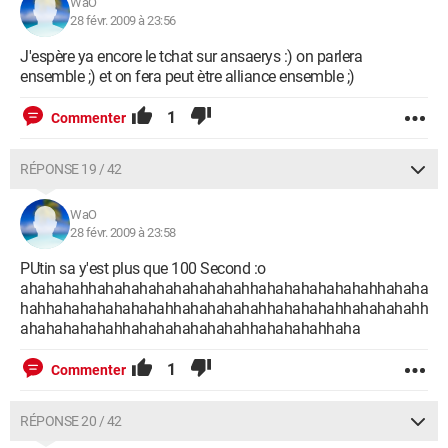
WaO
28 févr. 2009 à 23:56
J'espère ya encore le tchat sur ansaerys :) on parlera
ensemble ;) et on fera peut ètre alliance ensemble ;)
1
Commenter
RÉPONSE 19 / 42
WaO
28 févr. 2009 à 23:58
PUtin sa y'est plus que 100 Second :o
ahahahahhahahahahahahahahahhahahahahahahahhahaha
hahhahahahahahahahhahahahahahhahahahahhahahahahh
ahahahahahahhahahahahahahahhahahahahhaha
1
Commenter
RÉPONSE 20 / 42