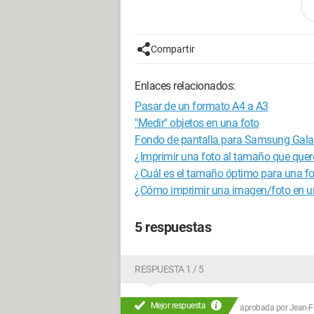
opciones, no más.
¿Hay algo que no he visto en las opcio
Compartir
quiero?
¿existe un software (paint, picasa, u o
Enlaces relacionados:
y finalmente, ¿el tamaño de la foto qu
la dimensión real que tenemos al impr
Pasar de un formato A4 a A3
"Medir" objetos en una foto
gracias por ayudarme a resolver este 
Fondo de pantalla para Samsung Gala
¿Imprimir una foto al tamaño que que
--
¿Cuál es el tamaño óptimo para una f
Como dijo el gran filósofo Mick Jagger
¿Cómo imprimir una imagen/foto en u
Configuración: 
Windows XP Firefo
5 respuestas
RESPUESTA 1 / 5
Mejor respuesta
aprobada por
Jean-Fr