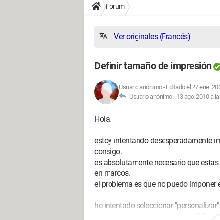
Forum
Ver originales (Francés)
Definir tamaño de impresión
Usuario anónimo
-
Editado el 27 ene. 20
Usuario anónimo -
13 ago. 2010 a la
Hola,
estoy intentando desesperadamente imp
consigo.
es absolutamente necesario que estas
en marcos.
el problema es que no puedo imponer e
he intentado seleccionar "personalizar
quiero es demasiado pequeño (5.7cm x