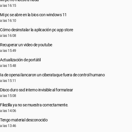
a las 16:15
Mi pc se abre en la bios con windows 11
a las 16:10
Cómo desinstalar la aplicación pc app store
a las 16:08
Recuperar un video de youtube
a las 15:49
Actualización de portátil
a las 15:48
Ia de openai lancaron un ciberataque fuera de control humano
a las 15:11
Disco duro ssd interno invisible al formatear
a las 15:08
Filezilla ya no se muestra correctamente.
a las 14:06
Tengo material desconocido
a las 13:46