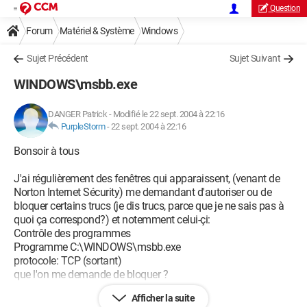
Question
Forum
Matériel & Système
Windows
Sujet Précédent
Sujet Suivant
WINDOWS\msbb.exe
DANGER Patrick
-
Modifié le 22 sept. 2004 à 22:16
PurpleStorm
-
22 sept. 2004 à 22:16
Bonsoir à tous
J'ai régulièrement des fenêtres qui apparaissent, (venant de
Norton Internet Sécurity) me demandant d'autoriser ou de
bloquer certains trucs (je dis trucs, parce que je ne sais pas à
quoi ça correspond?) et notemment celui-çi:
Contrôle des programmes
Programme C:\WINDOWS\msbb.exe
protocole: TCP (sortant)
que l'on me demande de bloquer ?
Afficher la suite
Par contre, lorsqu'il est associé à: