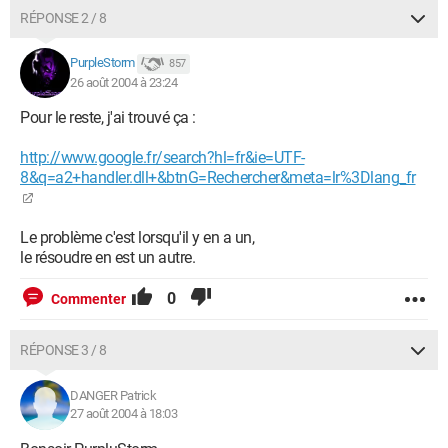
RÉPONSE 2 / 8
PurpleStorm
857
26 août 2004 à 23:24
Pour le reste, j'ai trouvé ça :
http://www.google.fr/search?hl=fr&ie=UTF-
8&q=a2+handler.dll+&btnG=Rechercher&meta=lr%3Dlang_fr
Le problème c'est lorsqu'il y en a un,
le résoudre en est un autre.
0
Commenter
RÉPONSE 3 / 8
DANGER Patrick
27 août 2004 à 18:03