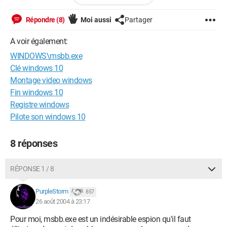
module C\Programme Files\a2\a2\a2 handler.dll
Répondre (8)
Moi aussi
Partager
Dans ce cas, on me demande de l'autoriser ?
A voir également:
A quoi celà peut-il bien correspondre ? Et comment faire pour
WINDOWS\msbb.exe
minimiser l'apparition constante de ces fenêtres générées par
Norton?
Clé windows 10
Merci d'avoir pris le temps de me lire et de vos futures
Montage video windows
réponses.
Fin windows 10
Patrick.
Registre windows
Pilote son windows 10
8 réponses
RÉPONSE 1 / 8
PurpleStorm
857
26 août 2004 à 23:17
Pour moi, msbb.exe est un indésirable espion qu'il faut