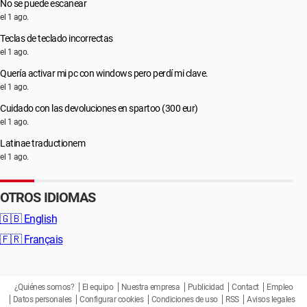
No se puede escanear
el 1 ago.
Teclas de teclado incorrectas
el 1 ago.
Quería activar mi pc con windows pero perdí mi clave.
el 1 ago.
Cuidado con las devoluciones en spartoo (300 eur)
el 1 ago.
Latinae traductionem
el 1 ago.
OTROS IDIOMAS
🇬🇧
English
🇫🇷
Français
¿Quiénes somos?
El equipo
Nuestra empresa
Publicidad
Contact
Empleo
Datos personales
Configurar cookies
Condiciones de uso
RSS
Avisos legales