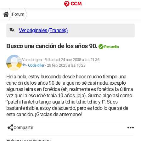
Forum
Ver originales (Francés)
Busco una canción de los años 90.
Resuelto
Van dongen
-
Editado el 24 nov. 2008 a las 21:36
CodeKiller
-
28 feb. 2025 a las 10:23
Hola hola, estoy buscando desde hace mucho tiempo una
canción de los años 90 de la que no sé casi nada, excepto
algunas letras en fonética (eh, realmente es fonética la última
vez que la escuché tenía 10 años, jaja). Suena algo así como
"patchi fantchu tango agala tchic tchic tchic y t". Sí, es
bastante risible, estoy de acuerdo, pero es todo lo que sé de
esta canción. ¡Gracias de antemano!
Compartir
Enlaces relacionados: