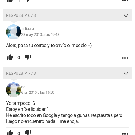
RESPUESTA 6 / 8
Juliie1705
23 may. 2010 a las 19:48
Alors, pasa tu correo y te envío el modelo =)
0
RESPUESTA 7 / 8
dd
6 jul. 2010 a las 15:20
Yo tampoco :S
Estoy en "se liquidan"
He escrito todo en Google y tengo algunas respuestas pero
luego no encuentro nada !! me enoja.
0