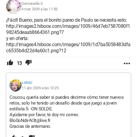
Demoiselle X
4 mar. 2009 a las 11:58
¡Fácil! Bueno, para el bonito pareo de Paulo se necesita esto:
http://images2.hiboox.com/images/1009/46d7eb7587080f1
98245deaab8664361.png?7
y en oferta:
http://images4.hiboox.com/images/1009/1d7ba5058483dfa
c6535b4d22d4a60c1.png?12
13
Lo0oU
11 abr. 2009 a las 10:29
Coucou, quería saber si puedes decirme cómo tener nuevos
retos, solo he tenido un desafío desde que juego a joven
estilista 5: -ON SOLDE.
Ayúdame por favor, te doy mi correo.
Blo0oNdii-N3t@live.fr
Gracias de antemano.