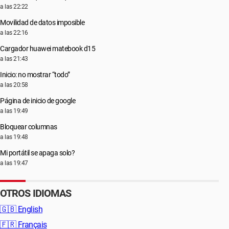
a las 22:22
Movilidad de datos imposible
a las 22:16
Cargador huawei matebook d15
a las 21:43
Inicio: no mostrar “todo”
a las 20:58
Página de inicio de google
a las 19:49
Bloquear columnas
a las 19:48
Mi portátil se apaga solo?
a las 19:47
OTROS IDIOMAS
🇬🇧
English
🇫🇷
Français