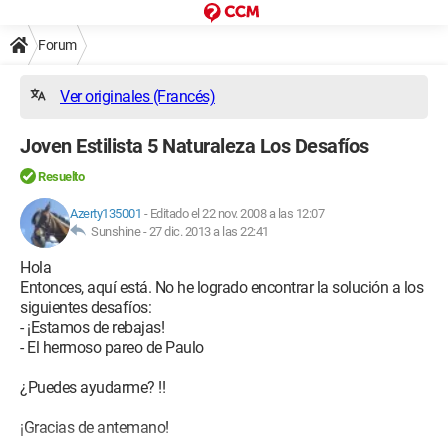
Forum
Ver originales (Francés)
Joven Estilista 5 Naturaleza Los Desafíos
Resuelto
Azerty135001
-
Editado el 22 nov. 2008 a las 12:07
Sunshine -
27 dic. 2013 a las 22:41
Hola
Entonces, aquí está. No he logrado encontrar la solución a los
siguientes desafíos:
- ¡Estamos de rebajas!
- El hermoso pareo de Paulo
¿Puedes ayudarme? !!
¡Gracias de antemano!