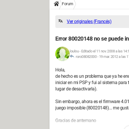
Forum
Ver originales (Francés)
Error 80020148 no se puede ini
loulou
-
Editado el 11 nov. 2008 a las 14:
roro08082000 -
19 mar. 2012 a las 1
Hola,
de hecho es un problema que ya he enc
iniciar en mi PSP y fui al sistema para
lugar de desactivarla).
Sin embargo, ahora es el firmware 4.01
juego imposible (80020148)... me gusta
Gracias de antemano