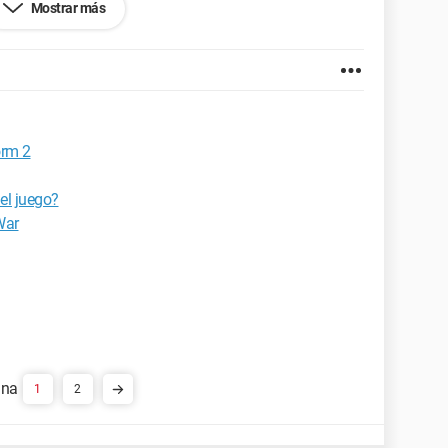
Mostrar más
ernet Explorer 7.0
orm 2
el juego?
War
1
2