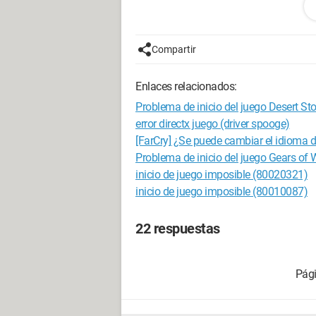
Configuración: 
Windows Vista Int
Compartir
Enlaces relacionados:
Problema de inicio del juego Desert St
error directx juego (driver spooge)
[FarCry] ¿Se puede cambiar el idioma d
Problema de inicio del juego Gears of 
inicio de juego imposible (80020321)
inicio de juego imposible (80010087)
22 respuestas