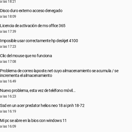
a las 18:21
Disco duro externo acceso denegado
a las 18:09
Licencia de activación de ms office 365
a las 17:39
Imposible usar correctamente hp deskjet 4100
a las 17:23
Clic del mouse que no funciona
a las 17:08
Problema de correo laposte.net cuyo almacenamiento se acumula / se
incrementa el almacenamiento
a las 16:49
Nuevo problema, esta vez de teléfono móvil...
a las 16:23
Ssd en un acer predator helios neo 18 ai pnh 18-72
a las 16:19
Mi pc se abre en la bios con windows 11
a las 16:09