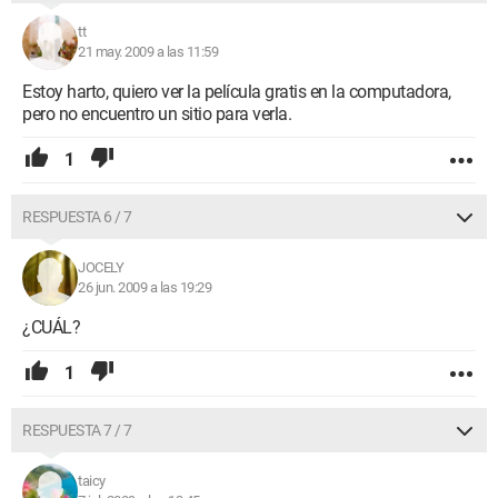
tt
21 may. 2009 a las 11:59
Estoy harto, quiero ver la película gratis en la computadora,
pero no encuentro un sitio para verla.
1
RESPUESTA 6 / 7
JOCELY
26 jun. 2009 a las 19:29
¿CUÁL?
1
RESPUESTA 7 / 7
taicy