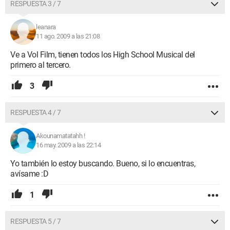
RESPUESTA 3 / 7
leanara
11 ago. 2009 a las 21:08
Ve a Vol Film, tienen todos los High School Musical del
primero al tercero.
3
RESPUESTA 4 / 7
Akounamatatahh !
16 may. 2009 a las 22:14
Yo también lo estoy buscando. Bueno, si lo encuentras,
avísame :D
1
RESPUESTA 5 / 7