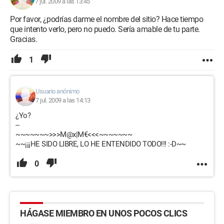
7 jul. 2009 a las 13:45
Por favor, ¿podrías darme el nombre del sitio? Hace tiempo
que intento verlo, pero no puedo. Sería amable de tu parte.
Gracias.
1
Usuario anónimo
7 jul. 2009 a las 14:13
¿Yo?
--
~~~~~~~>>>M@x|M€<<<~~~~~~~
~~¡¡¡HE SIDO LIBRE, LO HE ENTENDIDO TODO!!! :-D~~
0
HÁGASE MIEMBRO EN UNOS POCOS CLICS